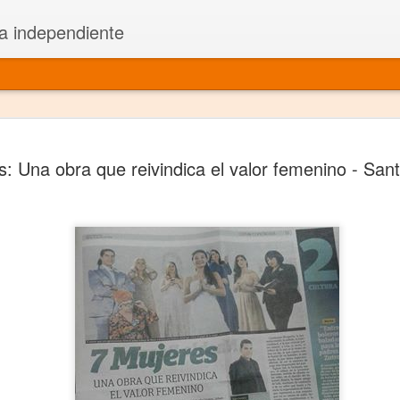
a independiente
El dramatu
JAN
s: Una obra que reivindica el valor femenino - Sa
1
más repre
Montajes y representacione
Premio Nacional de Dramatu
Colabora con varias organ
Ha escrito para Somos el 
y colabora con ArgosIs Inte
El dramaturgo mexicano vi