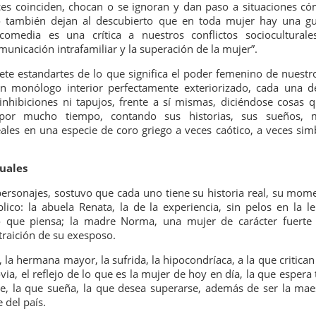
ces coinciden, chocan o se ignoran y dan paso a situaciones có
1
𝗘𝗹 𝗱𝗶𝘃𝗼𝗿𝗰𝗶𝗼 𝗽𝘂𝗲𝗱𝗲 𝘀𝗲𝗿 𝗲𝗹 𝗺𝗲𝗷𝗼𝗿 𝗱𝗲 𝗹𝗼𝘀 𝘁𝗿𝗶𝘂𝗻𝗳𝗼𝘀 𝘀𝗶 𝘀𝗲
o también dejan al descubierto que en toda mujer hay una gu
𝗰𝘂𝗲𝗻𝘁𝗮 𝗰𝗼𝗻 𝗵𝘂𝗺𝗼𝗿.
comedia es una crítica a nuestros conflictos socioculturale
municación intrafamiliar y la superación de la mujer”.
 terapia grupal comienza este verano en Foro Blake. ¡Invita a tus
igas y disfruten de una noche sin dramas (𝘰 𝘤𝘰𝘯 𝘮𝘶𝘤𝘩𝘰𝘴, 𝘱𝘦𝘳𝘰 𝘥𝘦
ete estandartes de lo que significa el poder femenino de nuestro
𝘴 𝘲𝘶𝘦 𝘥𝘢𝘯 𝘳𝘪𝘴𝘢)!
n monólogo interior perfectamente exteriorizado, cada una d
inhibiciones ni tapujos, frente a sí mismas, diciéndose cosas 
ECHAS: Sábados 4 y 18 de Julio / 1 de Agosto
por mucho tiempo, contando sus historias, sus sueños, m
ales en una especie de coro griego a veces caótico, a veces simb
UGAR: Foro Blake (Ensenada #103, Col.
Crónica: NI PRINCESAS NI ESCLAVAS, LA CRUDA
UL
guales
28
Y HUMORÍSTICA CRÍTICA SOCIAL
personajes, sostuvo que cada uno tiene su historia real, su mom
or Gustavo H Cancino
lico: la abuela Renata, la de la experiencia, sin pelos en la l
lo que piensa; la madre Norma, una mujer de carácter fuert
estros edificios como viejos amigos parecen esperar durante años el
stante preciso para revelar una vocación desconocida. Ésta vez, le
 traición de su exesposo.
ocó al Museo de San Cristóbal (MUSAC), guardián de la memoria
 la hermana mayor, la sufrida, la hipocondríaca, a la que critican
stórica de la ciudad, el cuál vivió uno de esos momentos destinados a
ovia, el reflejo de lo que es la mujer de hoy en día, la que espera
rmanecer en la historia cultural de Los Altos de Chiapas.
 la que sueña, la que desea superarse, además de ser la mae
 del país.