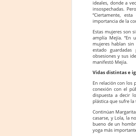
ideales, donde a ve
insospechadas. Per
“Ciertamente, esta 
importancia de la co
Tu
am
Estas mujeres son si
𝘭
amplía Mejía. “En u
mujeres hablan sin 
F
estado guardadas 
obsesiones y sus ide
L
manifestó Mejía.
J
Vidas distintas e i
En relación con los 
P
conexión con el púb
dispuesta a decir 
Nu
in
plástica que sufre la
t
Continúan Margarita,
hi
casarse, y Lola, la n
pe
bueno de un hombre,
yoga más importante