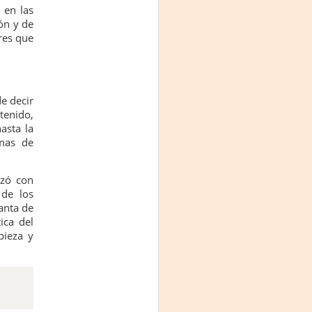
 en las
ón y de
res que
de decir
tenido,
asta la
rmas de
nzó con
 de los
anta de
ica del
pieza y