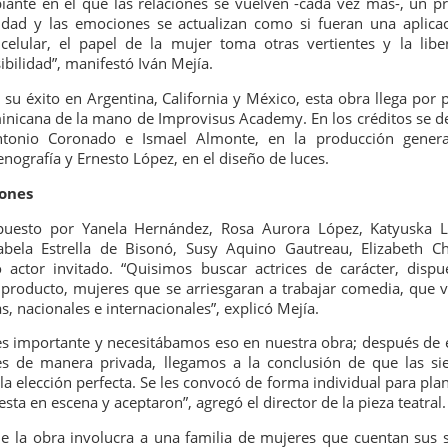
nte en el que las relaciones se vuelven -cada vez más-, un p
2
25 de Julho até dia 2 de agosto
dad y las emociones se actualizan como si fueran una aplica
lular, el papel de la mujer toma otras vertientes y la libe
line / gratuito
ibilidad”, manifestó Iván Mejía.
a Frida Kahlo lúcida, intensa e radiante toma o palco para celebrar o
su éxito en Argentina, California y México, esta obra llega por 
a dos Mortos em uma festa vibrante, repleta da poesia e da
inicana de la mano de Improvisus Academy. En los créditos se d
ncestralidade mexicana. Enquanto prepara um jantar para convidados
tonio Coronado e Ismael Almonte, en la producción genera
vivos e mortos — a artista revisita sua trajetória, trazendo à cena
nografía y Ernesto López, en el diseño de luces.
ersonagens marcantes, memórias, paixões e feridas que moldaram
a vida e sua arte.
iones
Frida Viva la Vida - Argentina
UG
puesto por Yanela Hernández, Rosa Aurora López, Katyuska Li
2
La increíble actriz 𝗟𝗮𝘂𝗿𝗮 𝗔𝘇𝗰𝘂𝗿𝗿𝗮 se pone en la piel de la
abela Estrella de Bisonó, Susy Aquino Gautreau, Elizabeth C
icónica Frida Kahlo en 𝙁𝙍𝙄𝘿𝘼 ¡𝙑𝙞𝙫𝙖 𝙡𝙖 𝙫𝙞𝙙𝙖!, el unipersonal
 actor invitado. “Quisimos buscar actrices de carácter, dispu
ás representado en el mundo sobre la artista mexicana, de
 producto, mujeres que se arriesgaran a trabajar comedia, que v
𝘂𝗺𝗯𝗲𝗿𝘁𝗼 𝗥𝗼𝗯𝗹𝗲𝘀 y la dirección de 𝗝𝘂𝗹𝗶𝗮 𝗠𝗼𝗿𝗴𝗮𝗱𝗼.
s, nacionales e internacionales”, explicó Mejía.
 es importante y necesitábamos eso en nuestra obra; después de 
s de manera privada, llegamos a la conclusión de que las si
la elección perfecta. Se les convocó de forma individual para plan
esta en escena y aceptaron”, agregó el director de la pieza teatral.
e la obra involucra a una familia de mujeres que cuentan sus 
Divorciadas - Monterrey
UG