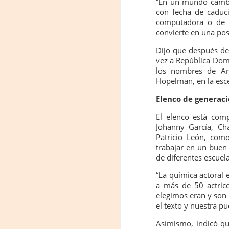
“En un mundo cambia
con fecha de caduci
computadora o de ce
On
convierte en una pos
Um
Dijo que después de 
Di
vez a República Dom
a
los nombres de An
— 
Hopelman, en la esce
p
su
Elenco de generac
A
El elenco está com
Johanny García, Ch
Patricio León, como
m
trabajar en un buen
𝗛
de diferentes escuela
“La química actoral
a más de 50 actrice
elegimos eran y son 
el texto y nuestra pu
Asímismo, indicó qu
A