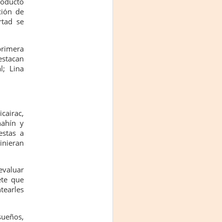
roducto
ción de
rtad se
primera
estacan
l; Lina
cairac,
hahín y
estas a
inieran
evaluar
ete que
tearles
sueños,