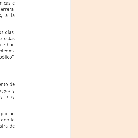
micas e
errera.
s, a la
s días,
e estas
que han
iedos,
ólico”,
ento de
engua y
e y muy
 por no
 todo lo
stra de