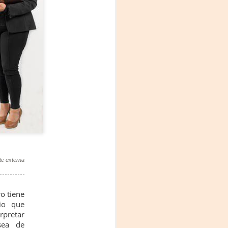
Fine y Laura Barboza
te externa
o tiene
io que
rpretar
sea de