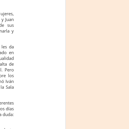
ujeres,
 y Juan
de sus
marla y
 les da
ado en
ualidad
alta de
l. Pero
bre los
mó Iván
la Sala
erentes
os días
a duda: