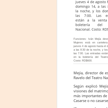
La
p
La
ch
gr
Sa
S
Funciones: Iván Mejía des
Mujeres está en carteler
jueves 4 de agosto hasta el 
a las 8:30 de la noche, y lo
A
las 7:00. Las entradas están
en la boletería del Teatro
Costo: RD$600.
Se
ob
Mejía, director de e
di
Ravelo del Teatro Na
Según explicó Mejía
E
visiones del matrimo
li
co
más importantes de s
Casarse o no casarse
A