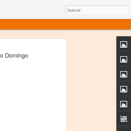
rgo mexicano vivo
nto Domingo
sentado en el mundo
s en 34 países (Cuatro continentes)
rgia "Emilio Carballido" 2014.
izaciones de Derechos Humanos.
Medio, Las Nueve Musas
rnacional
vo más representado en el mundo.