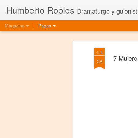
Humberto Robles
Dramaturgo y guionist
Magazine
Pages
JUL
7 Mujere
26