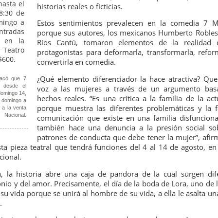
5
encontrarnos, escucharnos»
historias reales o ficticias.
ura Azcurra regresa a Rosario con «Frida, ¡viva la vida!», que se
Estos sentimientos prevalecen en la comedia 7 M
resentará en el Teatro de Lavardén como parte del ciclo Comentadas.
porque sus autores, los mexicanos Humberto Robles
 función dará comienzo a las 19 y, a su término, se desarrollará una
Ríos Cantú, tomaron elementos de la realidad 
arla que profundizará en la obra y figura de Kahlo. Las entradas son
atuitas, con cupo limitado.
protagonistas para deformarla, transformarla, refor
convertirla en comedia.
nta Fe Cultura. En diciembre de 2024, Laura Azcurra llegó al Gran
¿Qué elemento diferenciador la hace atractiva? Que
alón de Plataforma Lavardén convertida en Frida Kahlo.
tacó que 7
a desde el
voz a las mujeres a través de un argumento bas
domingo 14,
hechos reales. “Es una crítica a la familia de la act
Para desandar el universo creativo de Frida Kahlo, el
s domingo a
UG
porque muestra las diferentes problemáticas y la f
 a la venta
4
ciclo “Comentadas” pasa del Gran Salón al Teatro de
 Nacional.
comunicación que existe en una familia disfunciona
Plataforma Lavardén
también hace una denuncia a la presión social so
rá este viernes a las 19, con entrada gratuita, y la presentación de la
patrones de conducta que debe tener la mujer”, afir
ra teatral "Frida ¡Viva la vida!", unipersonal de Humberto Robles,
sta pieza teatral que tendrá funciones del 4 al 14 de agosto, en 
rigido por Julia Morgado e interpretado por Laura Azcurra
cional.
, la historia abre una caja de pandora de la cual surgen dif
l Ciudadano. “Hay vidas que no caben en un marco ni se agotan en un
nio y del amor. Precisamente, el día de la boda de Lora, uno de l
bro. Vidas que son vendaval, color, refugio y trinchera. Vidas que, aún
n el paso de los siglos, nos siguen hablando al oído.
u vida porque se unirá al hombre de su vida, a ella le asalta un
.
Frida Kahlo Viva la Vida - São Paulo
UG