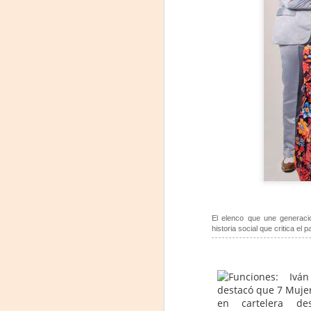
J
29
3
(
Di
A
#
S
El elenco que une generaci
E
historia social que critica el 

pu
📌
A