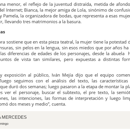
CARTA PÚBLICA: Red de solidaridad con Brenda
UL
na menor, el reflejo de la juventud distraída, metida de afondo
21
Quevedo
el Internet; Bianca, la mejor amiga de Lola, sinónimo de confusi
 y Pamela, la organizadora de bodas, que representa a esas muje
a Jornada
ir, llevando tres matrimonios a la basura.
ED DE SOLIDARIDAD CON BRENDA QUEVEDO
ras
octora Presidenta Claudia Sheinbaum Pardo;
bra sostiene que en esta pieza teatral, la mujer tiene la potestad 
ensuras, sin pelos en la lengua, sin esos miedos que por años ha 
nistras y Ministros de la Suprema Corte de Justicia de la Nación;
as diferencias de edades de los personajes, desde la abuela h
untos de vista tan similares, pero expuestas a distintas fo
iscal General de la República, Dra. Ernestina Godoy Ramos:
La noche que jamás existió - Montevideo
UL
as personas y organizaciones que suscribimos esta carta nos
19
 y exposición al público, Iván Mejía dijo que el equipo come
Funciones:
irigimos a ustedes porque consideramos que el caso de Brenda
luego seguimos con el análisis del texto, las características
uevedo Cruz representa una de las deudas más graves que el Estado
bado 11 de julio
 que duró dos semanas; luego pasaron a la etapa de montar la pl
xicano mantiene con la justicia, los derechos humanos y la verdad.
 ver el personaje, buscar el subtexto, el pre texto, la semiót
mingos 12 y 19 de julio
ones, las intenciones, las formas de interpretación y luego lim
tomó dos meses y medio”, cuenta.
unciones 16, 23 y 30 de mayo
A MERCEDES
 13, 20 y 27 de junio
omingo