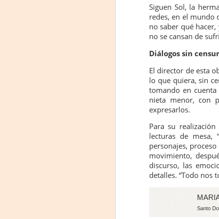
J
Siguen Sol, la herma
redes, en el mundo d
no saber qué hacer,
L
no se cansan de sufr
R
Diálogos sin censu
D
El director de esta o
lo que quiera, sin c
Mi
tomando en cuenta l
nieta menor, con p
F
expresarlos.
J
L
Para su realización
d
lecturas de mesa, “
Q
Sá
personajes, proceso
me
movimiento, después
Do
discurso, las emoci
detalles. “Todo nos 
F
MARI
6,
Santo D