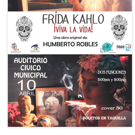
La obra de teatro
Leonardo y la máquina
AUG
AUG
7
6
“MUJERES DE
de volar - León
ARENA” llega a
Jueves 6, 13, 20 y 27 de agosto
Formosa
Domingo 9 y 16 de agosto
El próximo domingo 9 de agosto,
Formosa recibe la obra “Mujeres
Con Nicolás León y Hugo
deArena” representada en 140
Almanza
países, del autor mexicano
Échale la culpa a Hacienda / Tacones Sangrientos -
UG
Humberto Robles.
Dir.
6
Guadalajara