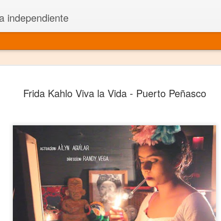
a independiente
El dramatu
JAN
Frida Kahlo Viva la Vida - Puerto Peñasco
1
más repre
Montajes y representacione
Premio Nacional de Dramatu
Colabora con varias organ
Ha escrito para Somos el 
y colabora con ArgosIs Inte
El dramaturgo mexicano vi