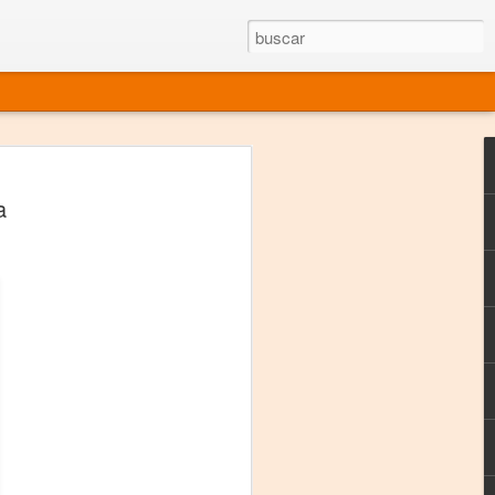
rgo mexicano vivo
a
sentado en el mundo
s en 34 países (Cuatro continentes)
rgia "Emilio Carballido" 2014.
izaciones de Derechos Humanos.
Medio, Las Nueve Musas
rnacional
vo más representado en el mundo.