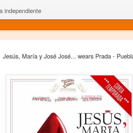
a independiente
El dramatu
JAN
Jesús, María y José José... wears Prada - Puebl
1
más repre
Montajes y representacione
Premio Nacional de Dramatu
Colabora con varias organ
Ha escrito para Somos el 
y colabora con ArgosIs Inte
El dramaturgo mexicano vi