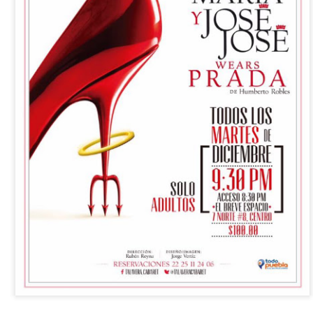
La obra de teatro
Leonardo y la máquina
AUG
AUG
7
6
“MUJERES DE
de volar - León
ARENA” llega a
Jueves 6, 13, 20 y 27 de agosto
Formosa
Domingo 9 y 16 de agosto
El próximo domingo 9 de agosto,
Formosa recibe la obra “Mujeres
Con Nicolás León y Hugo
deArena” representada en 140
Almanza
países, del autor mexicano
Échale la culpa a Hacienda / Tacones Sangrientos -
UG
Humberto Robles.
Dir.
6
Guadalajara