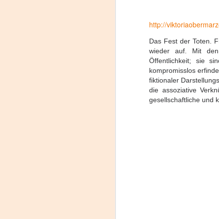
La
http://viktoriaobermar
p
La
Das Fest der Toten. F
ch
wieder auf. Mit den
gr
Öffentlichkeit; sie 
Sa
kompromisslos erfindet
S
fiktionaler Darstellung
die assoziative Verk
gesellschaftliche und 
A
Se
ob
di
E
li
co
A