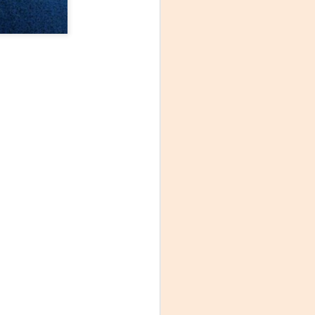
La noche que jamás
AUG
6
existió - Colonia
Sábado 15 de agosto
Biblioteca Rodó
Una obra de Humberto Robles
dirigida por Andrés Leal Bentancur
Con las actuaciones de Fabiana