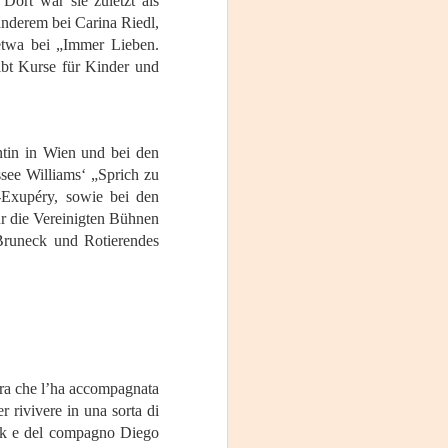
ort war sie zuletzt als
anderem bei Carina Riedl,
etwa bei „Immer Lieben.
ibt Kurse für Kinder und
entin in Wien und bei den
see Williams‘ „Sprich zu
-Exupéry, sowie bei den
ür die Vereinigten Bühnen
Bruneck und Rotierendes
nora che l’ha accompagnata
er rivivere in una sorta di
York e del compagno Diego