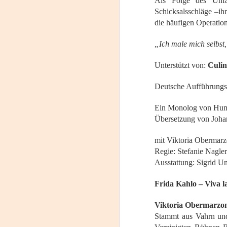
Als Folge des Unfal
J
Schicksalsschläge –ih
die häufigen Operation
L
„Ich male mich selbst
R
Unterstützt von:
Culi
D
Mi
Deutsche Aufführungs
F
Ein Monolog von Hum
J
Übersetzung von Joh
L
d
mit Viktoria Obermarz
Q
Sá
Regie: Stefanie Nagler
me
Ausstattung: Sigrid U
Do
Frida Kahlo – Viva l
F
Viktoria Obermarzo
6,
Stammt aus Vahrn und 