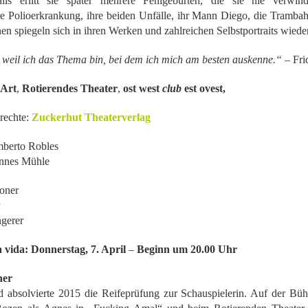
ls erlitt sie später mehrere Fehlgeburten, die sie nie verwin
CARTA PÚBLICA: Red de solidaridad con Brenda
UL
re Polioerkrankung, ihre beiden Unfälle, ihr Mann Diego, die Trambah
21
Quevedo
en spiegeln sich in ihren Werken und zahlreichen Selbstportraits wieder
a Jornada
, weil ich das Thema bin, bei dem ich mich am besten auskenne.“
– Fri
ED DE SOLIDARIDAD CON BRENDA QUEVEDO
nArt
,
Rotierendes Theater
,
ost west
club
est ovest,
octora Presidenta Claudia Sheinbaum Pardo;
nistras y Ministros de la Suprema Corte de Justicia de la Nación;
rechte:
Zuckerhut Theaterverlag
iscal General de la República, Dra. Ernestina Godoy Ramos:
berto Robles
La noche que jamás existió - Montevideo
UL
annes Mühle
as personas y organizaciones que suscribimos esta carta nos
19
Funciones:
irigimos a ustedes porque consideramos que el caso de Brenda
oner
uevedo Cruz representa una de las deudas más graves que el Estado
bado 11 de julio
xicano mantiene con la justicia, los derechos humanos y la verdad.
ngerer
mingos 12 y 19 de julio
a vida: Donnerstag, 7. April
–
Beginn um 20.00 Uhr
unciones 16, 23 y 30 de mayo
ner
 13, 20 y 27 de junio
absolvierte 2015 die Reifeprüfung zur Schauspielerin. Auf der Bühn