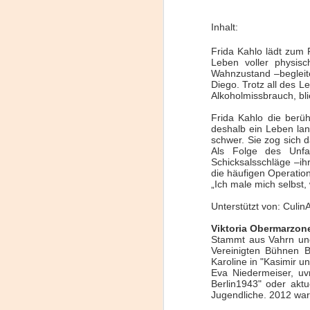
proponemos explorar y revisitar el
J
universo creativo de Frida.
Inhalt:
29
¿Qué va a pasar en este
Frida Kahlo lädt zum F
encuentro?
Leben voller physis
3
Wahnzustand –begleit
Presentación de la obra
Diego. Trotz all des L
(
unipersonal Frida Viva la Vida,
Alkoholmissbrauch, bli
protagonizada por Laura Azcurra,
Frida Kahlo die berüh
Di
bajo la dirección de Julia Morgado
deshalb ein Leben lan
y dramaturgia de Humberto
A
schwer. Sie zog sich 
Robles.
Als Folge des Unfal
Schicksalsschläge –ih
#
die häufigen Operation
„Ich male mich selbst,
S
Unterstützt von: Culin
E
Viktoria Obermarzon
Stammt aus Vahrn und 
Vereinigten Bühnen B

Karoline in "Kasimir u
pu
Eva Niedermeiser, uv
Berlin1943" oder aktu
📌
Jugendliche. 2012 war
A