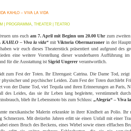
1
𝗘𝗹 𝗱𝗶𝘃𝗼𝗿𝗰𝗶𝗼 𝗽𝘂𝗲𝗱𝗲 𝘀𝗲𝗿 𝗲𝗹 𝗺𝗲𝗷𝗼𝗿 𝗱𝗲 𝗹𝗼𝘀 𝘁𝗿𝗶𝘂𝗻𝗳𝗼𝘀 𝘀𝗶 𝘀𝗲
𝗰𝘂𝗲𝗻𝘁𝗮 𝗰𝗼𝗻 𝗵𝘂𝗺𝗼𝗿.
IDA KAHLO – VIVA LA VIDA
 terapia grupal comienza este verano en Foro Blake. ¡Invita a tus
M | PROGRAMMA
,
THEATER | TEATRO
igas y disfruten de una noche sin dramas (𝘰 𝘤𝘰𝘯 𝘮𝘶𝘤𝘩𝘰𝘴, 𝘱𝘦𝘳𝘰 𝘥𝘦
𝘴 𝘲𝘶𝘦 𝘥𝘢𝘯 𝘳𝘪𝘴𝘢)!
 freuen uns euch
am 7. April mit Beginn um 20.00 Uhr
zum zweiten 
KAHLO – Viva la vida“
mit
Viktoria Obermarzoner
in der Hauptro
ECHAS: Sábados 4 y 18 de Julio / 1 de Agosto
haben wir euch dieses Theaterstück präsentiert und aufgrund des g
ieden eine weitere Vorstellung dieser wunderbaren Aufführung im 
UGAR: Foro Blake (Ensenada #103, Col.
und für die Ausstattung ist
Sigrid Ungerer
verantwortlich.
Crónica: NI PRINCESAS NI ESCLAVAS, LA CRUDA
UL
28
Y HUMORÍSTICA CRÍTICA SOCIAL
dt zum Fest der Toten. Ihr Ehrengast: Catrina. Die Dame Tod, zeigt s
or Gustavo H Cancino
r physischer und psychischer Leiden. Zum Fest der Toten durchlebt Fr
et von der Dame Tod, viel Tequila und ihren Erinnerungen an Paris,
estros edificios como viejos amigos parecen esperar durante años el
ll des Leides, das sie ihr Leben lang begleitete, verstümmelt durch
stante preciso para revelar una vocación desconocida. Ésta vez, le
ssbrauch, blieb ihr Lebensmoto bis zum Schluss:
„Alegría“ – Viva la
ocó al Museo de San Cristóbal (MUSAC), guardián de la memoria
stórica de la ciudad, el cuál vivió uno de esos momentos destinados a
mte mexikanische Malerin erkrankte in ihrer Kindheit an Polio. Ihr r
rmanecer en la historia cultural de Los Altos de Chiapas.
g Schmerzen. Mit dreizehn Jahren erlitt sie einen Unfall mit einer Tr
dabei einen Bruch des Beckens, eines Wirbel sowie einen elffachen Br