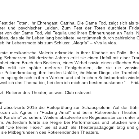
La representación es del grupo
ueves 20 de agosto en Punto Escénico
Javorai Teatro Experimental del
Paraguay y la dirección escénica
 de agosto en el Centro Cultural La Escalera
es responsabilidad de Nadia
est der Toten. Ihr Ehrengast: Catrina. Die Dame Tod, zeigt sich als tr
Capdevila.
cher und psychischer Leiden. Zum Fest der Toten durchlebt Frid
0 de agosto en Kokob
et von der Dame Tod, viel Tequila und ihren Erinnerungen an Paris,
eides, das sie ihr Leben lang begleitete, verstümmelt durch zahlreiche
Sinopsis de la obra: “Mujeres de
Sangre en los Tacones)
eb ihr Lebensmoto bis zum Schluss: „Alegría“ – Viva la vida.
Arena” es una obra de teatro
testimonial que reúne las voces
mte mexikanische Malerin erkrankte in ihrer Kindheit an Polio. Ihr r
r.
de madres, hijas y activistas que
g Schmerzen. Mit dreizehn Jahren erlitt sie einen Unfall mit einer Tr
Solidaridad con Pueblos Mayas en riesgo de
UG
dabei einen Bruch des Beckens, eines Wirbel sowie einen elffachen Br
denuncian los feminicidios
ls erlitt sie später mehrere Fehlgeburten, die sie nie verwin
6
ocurridos en Ciudad Juárez,
hambruna
re Polioerkrankung, ihre beiden Unfälle, ihr Mann Diego, die Trambah
México.
AlimentarLaVida
en spiegeln sich in ihren Werken und zahlreichen Selbstportraits wiede
 weil ich das Thema bin, bei dem ich mich am besten auskenne.“ – Frid
olidaridad con Pueblos Mayas en riesgo de hambruna.
Art, Rotierendes Theater, ostwest Club estovest
nvía llamamientos al Estado mexicano para urgir:
er
absolvierte 2015 die Reifeprüfung zur Schauspielerin. Auf der Bühn
ozen als Agnes in "Fucking Amal" und beim Rotierenden Theater. D
 Implementación de un Plan de Emergencia Alimentaria hacia
nd Karoline" zu sehen. Weiters absolvierte sie Regieassistenzen unter 
eblos originarios.
m. Außerdem führte sie Regie bei Performances und Stücken wie 
ell "Die kleine Hexe." Sie ist auch als Theaterpädagogin tätig und g
 Intervención del Comité Internacional de la Cruz Roja.
 sie Mitbegründerin des Rotierendenden Theaters.
«El teatro sigue siendo una invitación a reflexionar,
UG