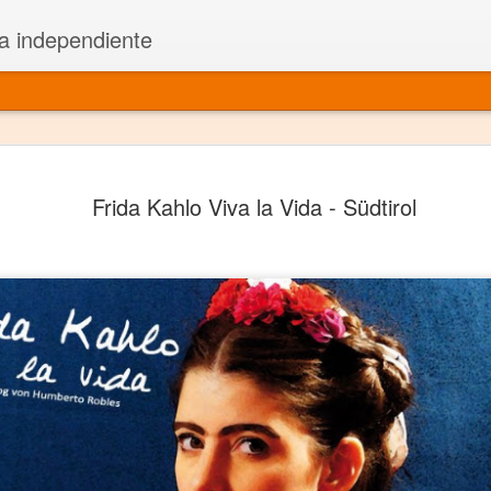
a independiente
El dramatu
JAN
Frida Kahlo Viva la Vida - Südtirol
1
más repre
Montajes y representacione
Premio Nacional de Dramatu
Colabora con varias organ
Ha escrito para Somos el 
y colabora con ArgosIs Inte
El dramaturgo mexicano vi