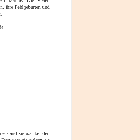
den konnte. Die vielen
n, ihre Fehlgeburten und
.
da
e stand sie u.a. bei den