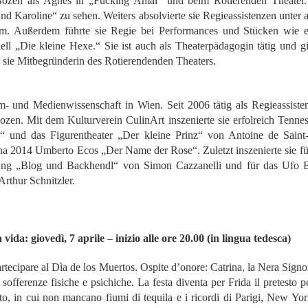
RÓXIMO ESTRENO MAYO 2026
ozen als Agnes in „Fucking Amal“ und beim Rotierenden Theater. D
Ni Princesas Ni Esclavas - San Cristóbal de las
UL
nd Karoline“ zu sehen. Weiters absolvierte sie Regieassistenzen unter 
18
Casas
na obra de Humberto Robles dirigida por Andrés Leal Bentancur
m. Außerdem führte sie Regie bei Performances und Stücken wie 
 y 18 de julio
ell „Die kleine Hexe.“ Sie ist auch als Theaterpädagogin tätig und g
on las actuaciones de Fabiana Fine y Laura Barboza
 sie Mitbegründerin des Rotierendenden Theaters.
xtitali Expresion AC presenta :
quillaje y peinados del genio Fabián Tuboni
irección: Susana Morán
scenografía y ambientación sonora Andrés Leal Bentancur
ilm- und Medienwissenschaft in Wien. Seit 2006 tätig als Regieassist
zen. Mit dem Kulturverein CulinArt inszenierte sie erfolreich Tennes
scrita por Humberto Robles
écnico de sonido Gastón Veloso
und das Figurentheater „Der kleine Prinz“ von Antoine de Saint
era Temporada
nna 2014 Umberto Ecos „Der Name der Rose“. Zuletzt inszenierte sie f
otografía Ceache Uruguay
Frida Kahlo Viva la Vida - Trujillo
ung „Blog und Backhendl“ von Simon Cazzanelli und für das Ufo 
UL
17
rthur Schnitzler.
iseño audiovisual Lour Medina
Viernes 17 de julio, 7pm
seño y creación de vestuario de la inigual
lmo Teatro
a obra del dramaturgo mexicano Humberto Robles llega por primera
 vida: giovedì, 7 aprile
–
inizio alle ore 20.00 (in lingua tedesca)
z a Trujillo, producida por Olmo Teatro.
artecipare al Dìa de los Muertos. Ospite d’onore: Catrina, la Nera Sig
n la actuación magistral de Carmita Pinedo y César Florez (Íkaro
 sofferenze fisiche e psichiche. La festa diventa per Frida il pretesto p
atro), esta puesta en escena revive las etapas de la vida de Frida
sato, in cui non mancano fiumi di tequila e i ricordi di Parigi, New 
on emociones profundas, acciones precisas y un vestuario único.