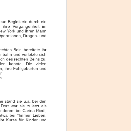
Fine y Laura Barboza
eue Begleiterin durch ein
a ihre Vergangenheit im
 New York und ihren Mann
 Operationen, Drogen- und
echtes Bein bereitete ihr
ambahn und verletzte sich
uch des rechten Beins zu.
den konnte. Die vielen
n, ihre Fehlgeburten und
r.
a
e stand sie u.a. bei den
ort war sie zuletzt als
anderem bei Carina Riedl,
etwa bei "Immer Lieben.
ibt Kurse für Kinder und