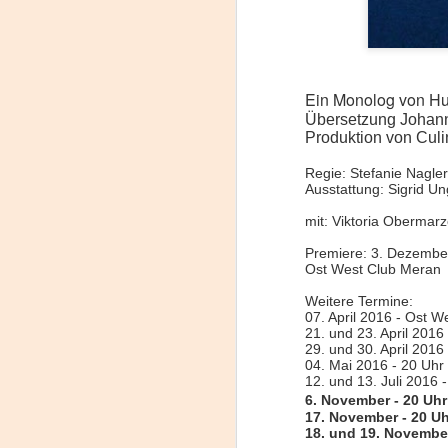
Ein Monolog von H
Übersetzung Johan
Produktion von Culi
Regie: Stefanie Nagler
Ausstattung: Sigrid Un
mit: Viktoria Obermar
Frida Viva la Vida -
AUG
Premiere: 3. Dezembe
Ost West Club Meran
7
Santa Fe
Viernes 7 de agosto, 19 h.
Weitere Termine:
07. April 2016 - Ost 
21. und 23. April 2016
El universo de Frida Kahlo se
29. und 30. April 2016
apodera del ciclo Comentadas
04. Mai 2016 - 20 Uhr
12. und 13. Juli 2016
La calidez del Gran Salón se
6. November - 20 Uh
muda al Teatinmersivana fecha
17. November - 20 U
A
18. und 19. Novembe
muy especial, donde nos