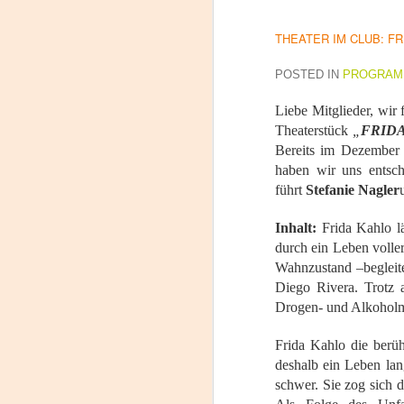
THEATER IM CLUB: FR
Tu
POSTED IN
PROGRAM
am
𝘭
Liebe Mitglieder, wir
Theaterstück
„
FRIDA 
F
Bereits im Dezember 
haben wir uns entsch
L
führt
Stefanie Nagler
J
Inhalt:
Frida Kahlo lä
P
durch ein Leben volle
Wahnzustand –begleit
Nu
Diego Rivera. Trotz a
in
Drogen- und Alkoholmi
t
hi
Frida Kahlo die berüh
pe
deshalb ein Leben lan
schwer. Sie zog sich 