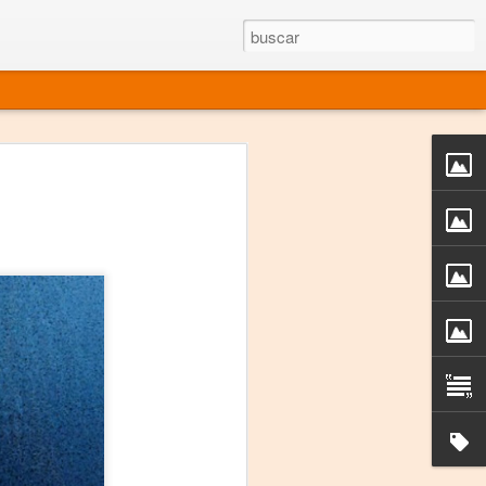
rgo mexicano vivo
sentado en el mundo
s en 34 países (Cuatro continentes)
rgia "Emilio Carballido" 2014.
izaciones de Derechos Humanos.
Medio, Las Nueve Musas
rnacional
vo más representado en el mundo.