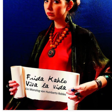
2
25 de Julho até dia 2 de agosto
line / gratuito
a Frida Kahlo lúcida, intensa e radiante toma o palco para celebrar o
a dos Mortos em uma festa vibrante, repleta da poesia e da
ncestralidade mexicana. Enquanto prepara um jantar para convidados
vivos e mortos — a artista revisita sua trajetória, trazendo à cena
ersonagens marcantes, memórias, paixões e feridas que moldaram
a vida e sua arte.
Frida Viva la Vida - Argentina
UG
2
La increíble actriz 𝗟𝗮𝘂𝗿𝗮 𝗔𝘇𝗰𝘂𝗿𝗿𝗮 se pone en la piel de la
icónica Frida Kahlo en 𝙁𝙍𝙄𝘿𝘼 ¡𝙑𝙞𝙫𝙖 𝙡𝙖 𝙫𝙞𝙙𝙖!, el unipersonal
ás representado en el mundo sobre la artista mexicana, de
𝘂𝗺𝗯𝗲𝗿𝘁𝗼 𝗥𝗼𝗯𝗹𝗲𝘀 y la dirección de 𝗝𝘂𝗹𝗶𝗮 𝗠𝗼𝗿𝗴𝗮𝗱𝗼.
Divorciadas - Monterrey
UG