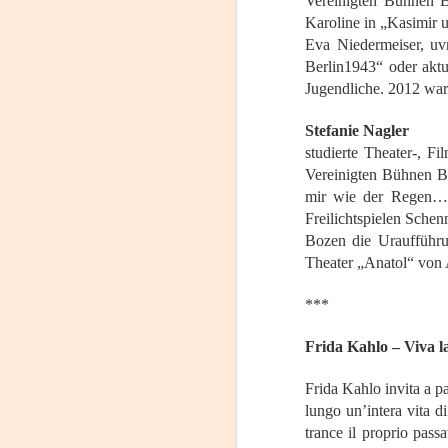
P
Vereinigten Bühnen B
J
Karoline in „Kasimir u
U
Eva Niedermeiser, uv
17
Berlin1943“ oder aktu
C
Jugendliche. 2012 war
Cu
Ma
Stefanie Nagler
D
E
studierte Theater-, F
Vereinigten Bühnen Bo
E
T
mir wie der Regen…“ 
3
Freilichtspielen Sche
F
Bozen die Uraufführ
J
Theater „Anatol“ von A
D
Di
O
***
L
Frida Kahlo – Viva la
ve
Frida Kahlo invita a p
Co
lungo un’intera vita di
Te
trance il proprio pas
c