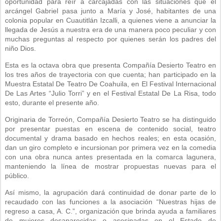
oportunidad para reír a carcajadas con las situaciones que el
arcángel Gabriel pasa junto a María y José, habitantes de una
colonia popular en Cuautitlán Izcalli, a quienes viene a anunciar la
llegada de Jesús a nuestra era de una manera poco peculiar y con
muchas preguntas al respecto por quienes serán los padres del
niño Dios.
Esta es la octava obra que presenta Compañía Desierto Teatro en
los tres años de trayectoria con que cuenta; han participado en la
Muestra Estatal De Teatro De Coahuila, en El Festival Internacional
De Las Artes “Julio Torri” y en el Festival Estatal De La Risa, todo
esto, durante el presente año.
Originaria de Torreón, Compañía Desierto Teatro se ha distinguido
por presentar puestas en escena de contenido social, teatro
documental y drama basado en hechos reales; en esta ocasión,
dan un giro completo e incursionan por primera vez en la comedia
con una obra nunca antes presentada en la comarca lagunera,
manteniendo la línea de mostrar propuestas nuevas para el
público.
Así mismo, la agrupación dará continuidad de donar parte de lo
recaudado con las funciones a la asociación “Nuestras hijas de
regreso a casa, A. C.”, organización que brinda ayuda a familiares
de mujeres desaparecidas o asesinadas en el Estado de