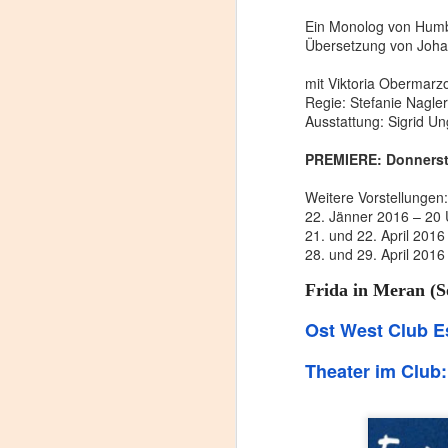
proponemos explorar y revisitar el
J
universo creativo de Frida.
Ein Monolog von Humb
Übersetzung von Joh
29
¿Qué va a pasar en este
encuentro?
mit Viktoria Obermarz
3
Regie: Stefanie Nagler
Presentación de la obra
Ausstattung: Sigrid Un
(
unipersonal Frida Viva la Vida,
protagonizada por Laura Azcurra,
PREMIERE: Donnersta
Di
bajo la dirección de Julia Morgado
y dramaturgia de Humberto
Weitere Vorstellungen:
A
Robles.
22. Jänner 2016 – 20
21. und 22. April 2016
#
28. und 29. April 201
S
Frida in Meran (S
E
Ost West Club E

Theater im Club:
pu
📌
A