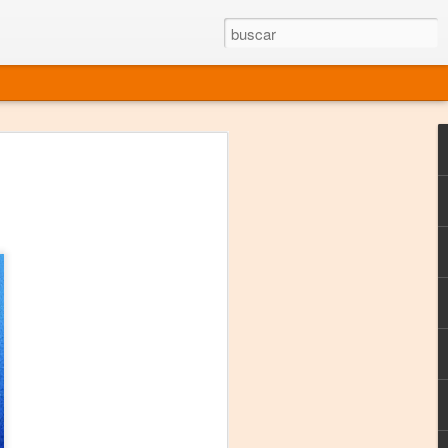
rgo mexicano vivo
sentado en el mundo
s en 34 países (Cuatro continentes)
rgia "Emilio Carballido" 2014.
izaciones de Derechos Humanos.
Medio, Las Nueve Musas
rnacional
vo más representado en el mundo.