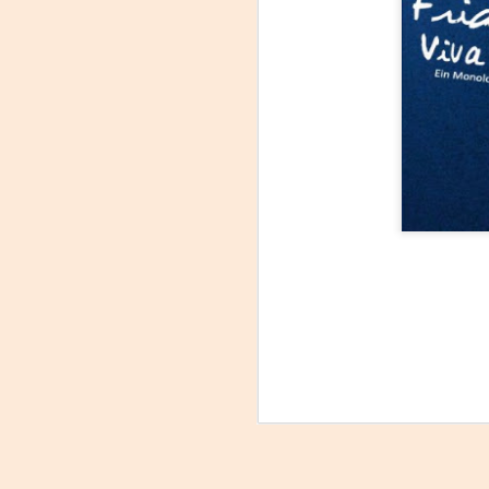
La
p
La
ch
gr
Sa
S
A
Se
ob
di
E
li
co
A