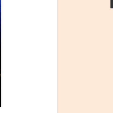
La noche que jamás
AUG
6
existió - Colonia
Sábado 15 de agosto
Biblioteca Rodó
Una obra de Humberto Robles
dirigida por Andrés Leal Bentancur
Con las actuaciones de Fabiana