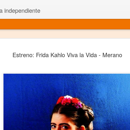
a independiente
El dramatu
JAN
Estreno: Frida Kahlo Viva la Vida - Merano
1
más repre
Montajes y representacione
Premio Nacional de Dramatu
Colabora con varias organ
Ha escrito para Somos el 
y colabora con ArgosIs Inte
El dramaturgo mexicano vi