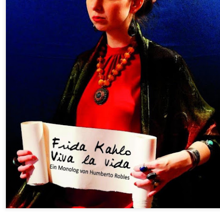
La obra de teatro
Leonardo y la máquina
AUG
AUG
7
6
“MUJERES DE
de volar - León
ARENA” llega a
Jueves 6, 13, 20 y 27 de agosto
Formosa
Domingo 9 y 16 de agosto
El próximo domingo 9 de agosto,
Formosa recibe la obra “Mujeres
Con Nicolás León y Hugo
deArena” representada en 140
Almanza
países, del autor mexicano
Échale la culpa a Hacienda / Tacones Sangrientos -
UG
Humberto Robles.
Dir.
6
Guadalajara