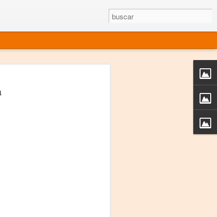
rgo mexicano vivo
a
sentado en el mundo
s en 34 países (Cuatro continentes)
rgia "Emilio Carballido" 2014.
izaciones de Derechos Humanos.
Medio, Las Nueve Musas
rnacional
vo más representado en el mundo.