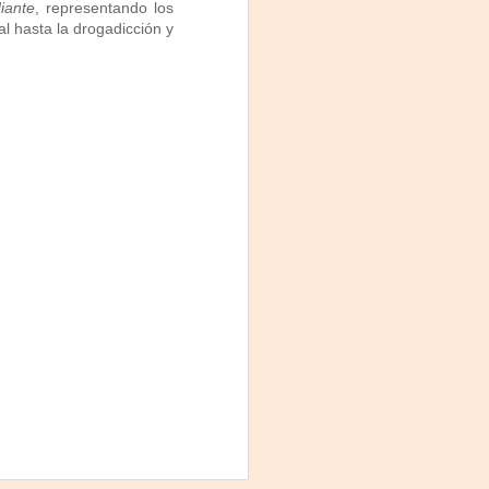
Fine y Laura Barboza
iante
, representando los
l hasta la drogadicción y