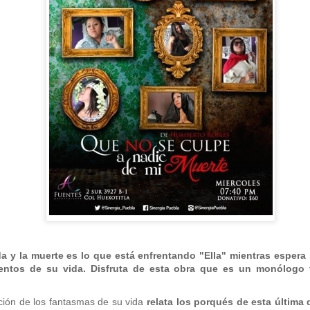
Frida Viva la Vida -
La obra de teatro
AUG
AUG
6
6
Santa Fe
“MUJERES DE
ARENA” llega a
Viernes 7 de agosto, 19 h.
Formosa
El universo de Frida Kahlo se
El próximo domingo 9 de agosto,
apodera del ciclo Comentadas
Formosa recibe la obra “Mujeres
ida y la muerte es lo que está enfrentando "Ella" mientras espera
deArena” representada en 140
entos de su vida. Disfruta de esta obra que es un monólogo 
La calidez del Gran Salón se
países, del autor mexicano
muda al Teatinmersivana fecha
Échale la culpa a Hacienda / Tacones Sangrientos -
UG
Humberto Robles.
muy especial, donde nos
ción de los fantasmas de su vida
relata los porqués de esta última 
6
Guadalajara