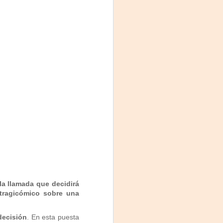
La noche que jamás
AUG
6
existió - Colonia
Sábado 15 de agosto
Biblioteca Rodó
 la llamada que decidirá
Una obra de Humberto Robles
tragicómico sobre una
dirigida por Andrés Leal Bentancur
Con las actuaciones de Fabiana
decisión
. En esta puesta