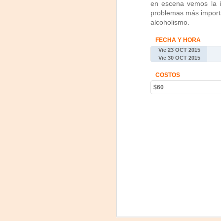
en escena vemos la i
J
problemas más importan
alcoholismo.
29
FECHA Y HORA
3
Vie 23 OCT 2015
Vie 30 OCT 2015
(
COSTOS
Di
$60
A
#
S
E

pu
📌
A