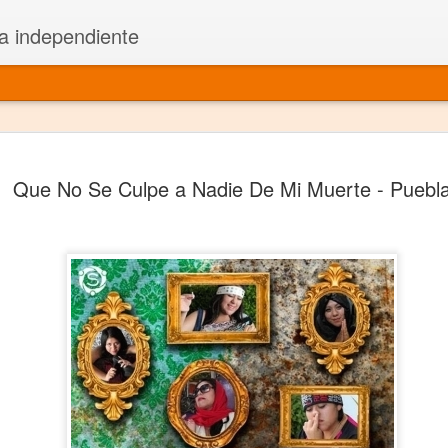
a independiente
El dramatu
JAN
Que No Se Culpe a Nadie De Mi Muerte - Puebl
1
más repre
Montajes y representacione
Premio Nacional de Dramatu
Colabora con varias organ
Ha escrito para Somos el 
y colabora con ArgosIs Inte
El dramaturgo mexicano vi