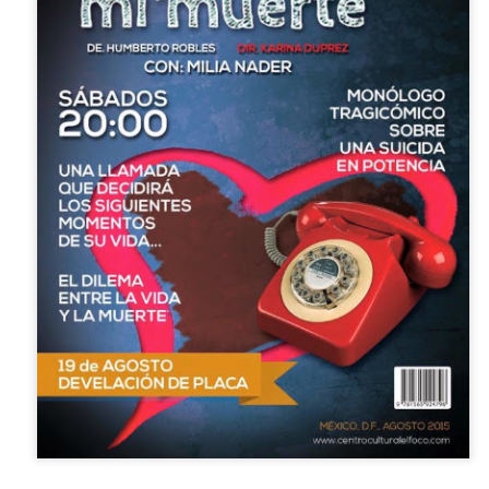
La obra de teatro
Leonardo y la máquina
AUG
AUG
7
6
“MUJERES DE
de volar - León
ARENA” llega a
Jueves 6, 13, 20 y 27 de agosto
Formosa
Domingo 9 y 16 de agosto
El próximo domingo 9 de agosto,
Formosa recibe la obra “Mujeres
Con Nicolás León y Hugo
deArena” representada en 140
Almanza
países, del autor mexicano
Échale la culpa a Hacienda / Tacones Sangrientos -
UG
Humberto Robles.
Dir.
6
Guadalajara