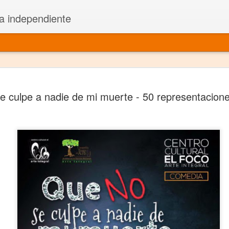
a independiente
El dramatu
JAN
e culpe a nadie de mi muerte - 50 representacione
1
más repre
Montajes y representacione
Premio Nacional de Dramatu
Colabora con varias organ
Ha escrito para Somos el 
y colabora con ArgosIs Inte
El dramaturgo mexicano vi