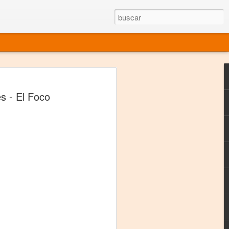
rgo mexicano vivo
s - El Foco
sentado en el mundo
s en 34 países (Cuatro continentes)
rgia "Emilio Carballido" 2014.
izaciones de Derechos Humanos.
Medio, Las Nueve Musas
rnacional
vo más representado en el mundo.