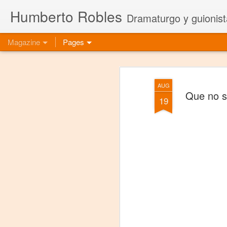
Humberto Robles
Dramaturgo y guionist
Magazine
Pages
AUG
Que no s
19