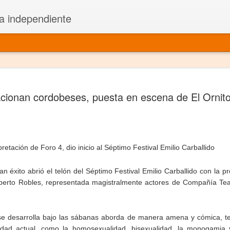
a independiente
El dramatu
JAN
cionan cordobeses, puesta en escena de El Ornito
1
más repre
Montajes y representacione
Premio Nacional de Dramatu
pretación de Foro 4, dio inicio al Séptimo Festival Emilio Carballido
Colabora con varias organ
n éxito abrió el telón del Séptimo Festival Emilio Carballido con la p
Ha escrito para Somos el 
berto Robles, representada magistralmente actores de Compañía Teatr
y colabora con ArgosIs Inte
El dramaturgo mexicano vi
se desarrolla bajo las sábanas aborda de manera amena y cómica, t
edad actual, como la homosexualidad, bisexualidad, la monogamia y