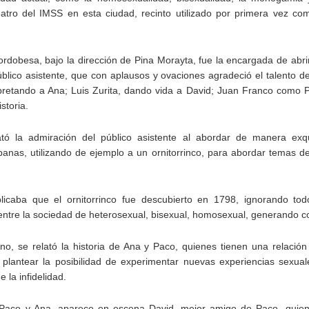
eatro del IMSS en esta ciudad, recinto utilizado por primera vez com
ordobesa, bajo la dirección de Pina Morayta, fue la encargada de abri
úblico asistente, que con aplausos y ovaciones agradeció el talento d
rpretando a Ana; Luis Zurita, dando vida a David; Juan Franco como
storia.
bató la admiración del público asistente al abordar de manera exqu
ábanas, utilizando de ejemplo a un ornitorrinco, para abordar temas 
Leonardo y la máquina
Para desandar el
AUG
AUG
5
4
de volar - León
universo creativo de
caba que el ornitorrinco fue descubierto en 1798, ignorando to
Frida Kahlo, el ciclo
Jueves 6, 13, 20 y 27 de agosto
ntre la sociedad de heterosexual, bisexual, homosexual, generando c
“Comentadas” pasa
Domingo 9 y 16 de agosto
del Gran Salón al
eno, se relató la historia de Ana y Paco, quienes tienen una relació
Teatro de Plataforma
Con Nicolás León y Hugo
 plantear la posibilidad de experimentar nuevas experiencias sexua
Lavardén
Almanza
 la infidelidad.
Será este viernes a las 19, con
La noche que jamás existió - Colonia
UG
Dir.
entrada gratuita, y la presentación
3
Sábado 15 de agosto
 Paco y Ana, aparece en escena David, mejor amigo de Paco, quien 