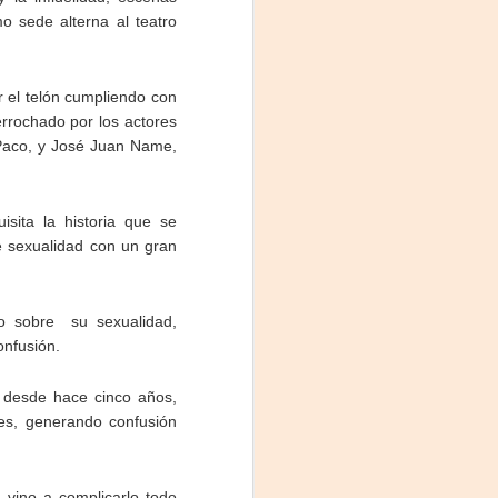
o sede alterna al teatro
r el telón cumpliendo con
errochado por los actores
 Paco, y José Juan Name,
isita la historia que se
de sexualidad con un gran
Frida Viva la Vida -
AUG
3
Santa Fe
do sobre su sexualidad,
Viernes 7 de agosto, 19 h.
onfusión.
El universo de Frida Kahlo se
n desde hace cinco años,
apodera del ciclo Comentadas
les, generando confusión
La calidez del Gran Salón se
muda al Teatinmersivana fecha
muy especial, donde nos
vino a complicarlo todo