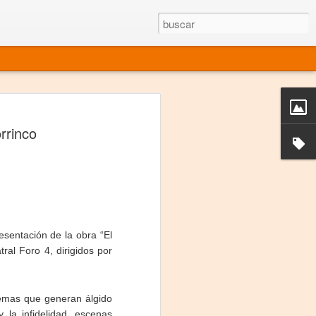
rgo mexicano vivo
rrinco
sentado en el mundo
s en 34 países (Cuatro continentes)
rgia "Emilio Carballido" 2014.
izaciones de Derechos Humanos.
resentación de la obra “El
Medio, Las Nueve Musas
al Foro 4, dirigidos por
rnacional
vo más representado en el mundo.
emas que generan álgido
 la infidelidad, escenas