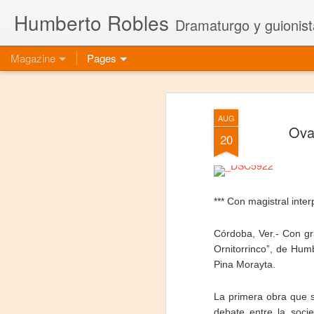
Humberto Robles
Dramaturgo y guionist
Magazine
Pages
AUG
Ova
20
*** Con magistral inter
Córdoba, Ver.- Con gra
Ornitorrinco”, de Hum
Pina Morayta.
La primera obra que 
debate entre la soci