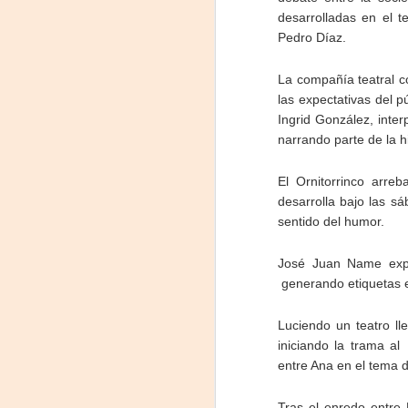
desarrolladas en el t
Pedro Díaz.
La compañía teatral c
las expectativas del p
Ingrid González, inte
narrando parte de la hi
El Ornitorrinco arre
desarrolla bajo las s
sentido del humor.
«El teatro sigue siendo
AUG
5
una invitación a
José Juan Name expli
reflexionar,
generando etiquetas e
encontrarnos,
escucharnos»
Luciendo un teatro ll
Laura Azcurra regresa a Rosario
iniciando la trama al
con «Frida, ¡viva la vida!», que se
entre Ana en el tema de
presentará en el Teatro de
A
Lavardén como parte del ciclo
Comentadas. La función dará
Tras el enredo entre