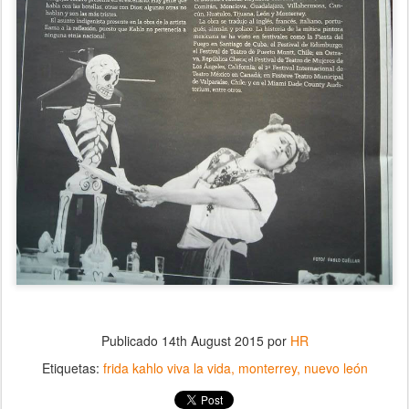
Publicado
14th August 2015
por
HR
Etiquetas:
frida kahlo viva la vida
monterrey
nuevo león