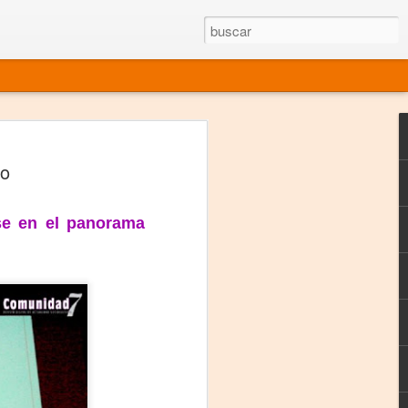
rgo mexicano vivo
ro
sentado en el mundo
s en 34 países (Cuatro continentes)
nse en el panorama
rgia "Emilio Carballido" 2014.
izaciones de Derechos Humanos.
Medio, Las Nueve Musas
rnacional
vo más representado en el mundo.