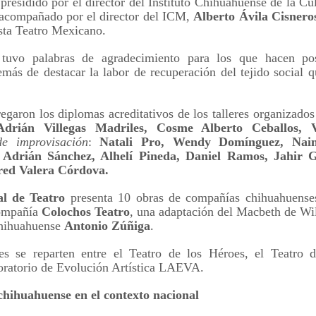
presidido por el director del Instituto Chihuahuense de la Cu
proponemos explorar y revisitar el
La representación es del grupo
 acompañado por el director del ICM,
Alberto Ávila Cisnero
ueves 20 de agosto en Punto Escénico
universo creativo de Frida.
Javorai Teatro Experimental del
ista Teatro Mexicano.
Paraguay y la dirección escénica
 de agosto en el Centro Cultural La Escalera
¿Qué va a pasar en este
es responsabilidad de Nadia
tuvo palabras de agradecimiento para los que hacen posi
encuentro?
Capdevila.
0 de agosto en Kokob
emás de destacar la labor de recuperación del tejido social qu
Presentación de la obra
Sinopsis de la obra: “Mujeres de
Sangre en los Tacones)
unipersonal Frida Viva la Vida,
Arena” es una obra de teatro
protagonizada por Laura Azcurra,
egaron los diplomas acreditativos de los talleres organizados
testimonial que reúne las voces
r.
bajo la dirección de Julia Morgado
Adrián Villegas Madriles, Cosme Alberto Ceballos, V
de madres, hijas y activistas que
y dramaturgia de Humberto
de improvisación
:
Natali Pro, Wendy Domínguez, Nai
Solidaridad con Pueblos Mayas en riesgo de
UG
denuncian los feminicidios
Robles.
 Adrián Sánchez, Alhelí Pineda, Daniel Ramos, Jahir G
6
ocurridos en Ciudad Juárez,
hambruna
red Valera Córdova.
México.
AlimentarLaVida
al de Teatro
presenta 10 obras de compañías chihuahuenses
olidaridad con Pueblos Mayas en riesgo de hambruna.
compañía
Colochos Teatro
, una adaptación del Macbeth de Wi
 chihuahuense
Antonio Zúñiga
.
nvía llamamientos al Estado mexicano para urgir:
nes se reparten entre el Teatro de los Héroes, el Teatro
 Implementación de un Plan de Emergencia Alimentaria hacia
oratorio de Evolución Artística LAEVA.
eblos originarios.
chihuahuense en el contexto nacional
 Intervención del Comité Internacional de la Cruz Roja.
«El teatro sigue siendo una invitación a reflexionar,
UG