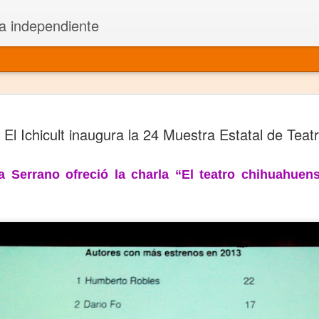
a independiente
El dramatu
JAN
El Ichicult inaugura la 24 Muestra Estatal de Teat
1
más repre
Montajes y representacione
ra Serrano ofreció la charla “El teatro chihuahue
Premio Nacional de Dramatu
Colabora con varias organ
Ha escrito para Somos el 
y colabora con ArgosIs Inte
El dramaturgo mexicano vi