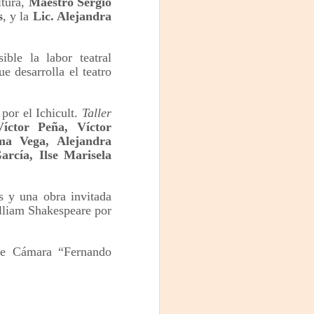
ltura,
Maestro Sergio
Fine y Laura Barboza
s
, y la
Lic. Alejandra
ble la labor teatral
e desarrolla el teatro
 por el Ichicult.
Taller
íctor Peña, Víctor
ma Vega, Alejandra
arcía, Ilse Marisela
 y una obra invitada
lliam Shakespeare por
 de Cámara “Fernando