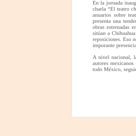
En la jornada inaug
charla “El teatro c
La
anuarios sobre tea
p
presenta una tende
La
ch
obras estrenadas e
gr
sitúan a Chihuahua 
reposiciones. Eso n
Sa
imporante presencia
S
A nivel nacional, 
autores mexicanos
A
todo México, segu
Se
ob
di
E
li
co
A