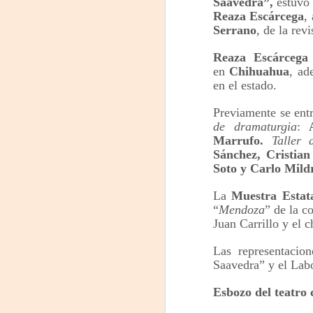
Saavedra”,
estuvo 
Reaza Escárcega
,
J
Serrano
, de la rev
29
Reaza Escárcega
3
en
Chihuahua
, ad
en el estado.
(
Previamente se entr
Di
de dramaturgia
:
Marrufo.
Taller 
A
Sánchez, Cristian
Soto y Carlo Mild
#
La
Muestra Estat
S
“
Mendoza
” de la 
Juan Carrillo y el
E
Las representacio

Saavedra” y el Lab
pu
Esbozo del teatro 
📌
A