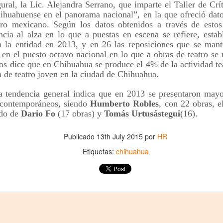
5
encontrarnos, escucharnos»
ural, la Lic. Alejandra Serrano, que imparte el Taller de Crít
hihuahuense en el panorama nacional”, en la que ofreció dat
ura Azcurra regresa a Rosario con «Frida, ¡viva la vida!», que se
tro mexicano. Según los datos obtenidos a través de esto
resentará en el Teatro de Lavardén como parte del ciclo Comentadas.
ncia al alza en lo que a puestas en escena se refiere, estab
 función dará comienzo a las 19 y, a su término, se desarrollará una
arla que profundizará en la obra y figura de Kahlo. Las entradas son
n la entidad en 2013, y en 26 las reposiciones que se man
atuitas, con cupo limitado.
en el puesto octavo nacional en lo que a obras de teatro se r
os dice que en Chihuahua se produce el 4% de la actividad tea
nta Fe Cultura. En diciembre de 2024, Laura Azcurra llegó al Gran
 de teatro joven en la ciudad de Chihuahua.
alón de Plataforma Lavardén convertida en Frida Kahlo.
la tendencia general indica que en 2013 se presentaron mayo
 contemporáneos, siendo
Humberto Robles
, con 22 obras, e
Para desandar el universo creativo de Frida Kahlo, el
UG
ido de
Dario Fo
(17 obras) y
Tomás Urtusástegui
(16).
4
ciclo “Comentadas” pasa del Gran Salón al Teatro de
Plataforma Lavardén
Publicado
13th July 2015
por
HR
rá este viernes a las 19, con entrada gratuita, y la presentación de la
ra teatral "Frida ¡Viva la vida!", unipersonal de Humberto Robles,
Etiquetas:
chihuahua
rigido por Julia Morgado e interpretado por Laura Azcurra
l Ciudadano. “Hay vidas que no caben en un marco ni se agotan en un
bro. Vidas que son vendaval, color, refugio y trinchera. Vidas que, aún
n el paso de los siglos, nos siguen hablando al oído.
Frida Kahlo Viva la Vida - São Paulo
UG