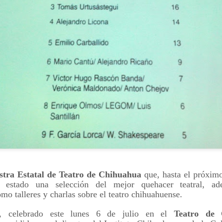
Frida Viva la Vida -
La obra de teatro
AUG
AUG
6
6
Santa Fe
“MUJERES DE
ARENA” llega a
Viernes 7 de agosto, 19 h.
Formosa
El universo de Frida Kahlo se
El próximo domingo 9 de agosto,
tra Estatal de Teatro de Chihuahua
que, hasta el próximo
apodera del ciclo Comentadas
Formosa recibe la obra “Mujeres
l estado una selección del mejor quehacer teatral, ad
deArena” representada en 140
o talleres y charlas sobre el teatro chihuahuense.
La calidez del Gran Salón se
países, del autor mexicano
muda al Teatinmersivana fecha
Échale la culpa a Hacienda / Tacones Sangrientos -
UG
Humberto Robles.
l, celebrado este lunes 6 de julio en el
Teatro de
muy especial, donde nos
6
Guadalajara