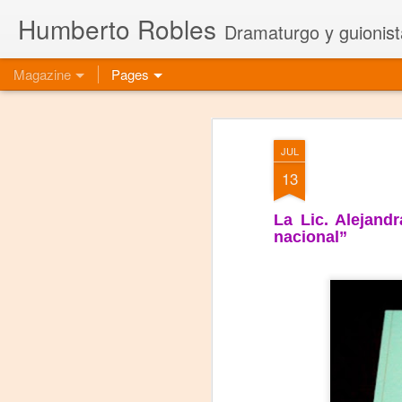
Humberto Robles
Dramaturgo y guionist
Magazine
Pages
JUL
13
La Lic. Alejand
nacional”