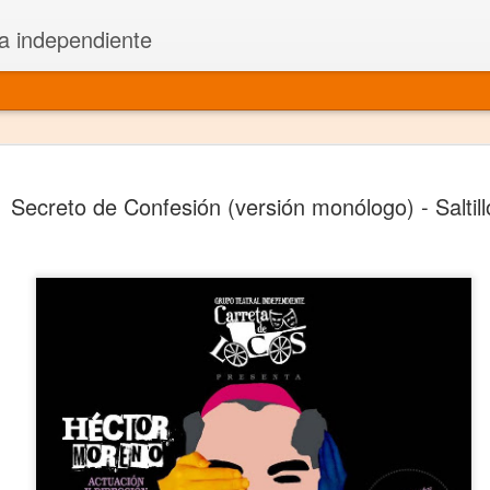
a independiente
El dramatu
JAN
Secreto de Confesión (versión monólogo) - Saltill
1
más repre
Montajes y representacione
Premio Nacional de Dramatu
Colabora con varias organ
Ha escrito para Somos el 
y colabora con ArgosIs Inte
El dramaturgo mexicano vi