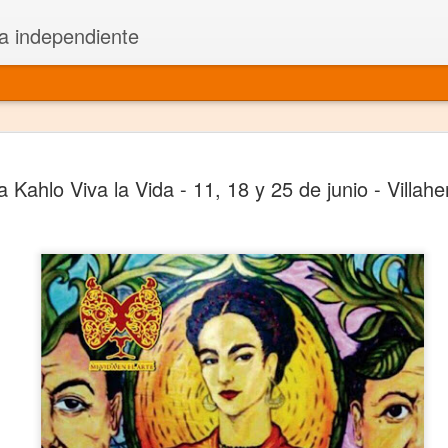
a independiente
El dramatu
JAN
a Kahlo Viva la Vida - 11, 18 y 25 de junio - Villa
1
más repre
Montajes y representacione
Premio Nacional de Dramatu
Colabora con varias organ
Ha escrito para Somos el 
y colabora con ArgosIs Inte
El dramaturgo mexicano vi