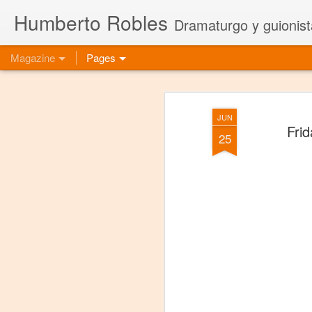
Humberto Robles
Dramaturgo y guionist
Magazine
Pages
JUN
Frid
25