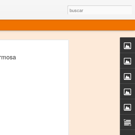
rgo mexicano vivo
hermosa
sentado en el mundo
s en 34 países (Cuatro continentes)
rgia "Emilio Carballido" 2014.
izaciones de Derechos Humanos.
Medio, Las Nueve Musas
rnacional
vo más representado en el mundo.