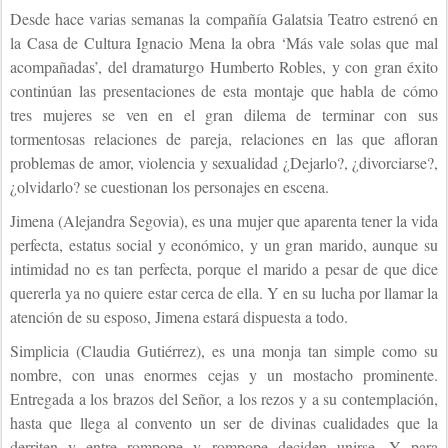
Desde hace varias semanas la compañía Galatsia Teatro estrenó en
la Casa de Cultura Ignacio Mena la obra ‘Más vale solas que mal
acompañadas’, del dramaturgo Humberto Robles, y con gran éxito
continúan las presentaciones de esta montaje que habla de cómo
tres mujeres se ven en el gran dilema de terminar con sus
tormentosas relaciones de pareja, relaciones en las que afloran
problemas de amor, violencia y sexualidad ¿Dejarlo?, ¿divorciarse?,
¿olvidarlo? se cuestionan los personajes en escena.
Jimena (Alejandra Segovia), es una mujer que aparenta tener la vida
perfecta, estatus social y económico, y un gran marido, aunque su
intimidad no es tan perfecta, porque el marido a pesar de que dice
quererla ya no quiere estar cerca de ella. Y en su lucha por llamar la
atención de su esposo, Jimena estará dispuesta a todo.
Simplicia (Claudia Gutiérrez), es una monja tan simple como su
nombre, con unas enormes cejas y un mostacho prominente.
Entregada a los brazos del Señor, a los rezos y a su contemplación,
hasta que llega al convento un ser de divinas cualidades que la
derriten y entre rompope y rompope deciden unirse. Y para