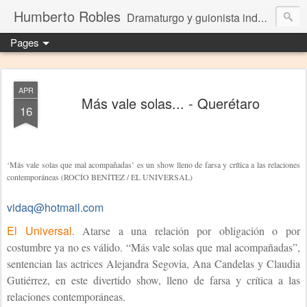
Humberto Robles
Dramaturgo y guionista independiente
Pages
APR
Más vale solas... - Querétaro
16
‘Más vale solas que mal acompañadas’ es un show lleno de farsa y crítica a las relaciones
contemporáneas (ROCÍO BENÍTEZ / EL UNIVERSAL)
vidaq@hotmail.com
El Universal
. Atarse a una relación por obligación o por
costumbre ya no es válido. “Más vale solas que mal acompañadas”,
sentencian las actrices Alejandra Segovia, Ana Candelas y Claudia
Gutiérrez, en este divertido show, lleno de farsa y crítica a las
relaciones contemporáneas.