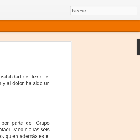
rgo mexicano vivo
sentado en el mundo
s en 34 países (Cuatro continentes)
ibilidad del texto, el
rgia "Emilio Carballido" 2014.
y al dolor, ha sido un
izaciones de Derechos Humanos.
Medio, Las Nueve Musas
rnacional
 por parte del Grupo
afael Daboin a las seis
vo más representado en el mundo.
lo, quien además es el