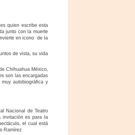
es quien escribe esta
da junto con la muerte
nvierte en icono de la
ntos de vista, su vida
z de Chihuahua México,
es son las encargadas
La noche que jamás
AUG
s muy autobiográfica y
6
existió - Colonia
Sábado 15 de agosto
Biblioteca Rodó
val Nacional de Teatro
Una obra de Humberto Robles
 invitación es para la
dirigida por Andrés Leal Bentancur
ectáculo, el cual está
cardo Ramírez
Con las actuaciones de Fabiana