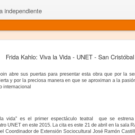
a independiente
El dramatu
JAN
Frida Kahlo: Viva la Vida - UNET - San Cristóbal
1
más repre
Montajes y representacione
in abre sus puertas para presentar esta obra que por la sens
Premio Nacional de Dramatu
erta y por la preciosa manera en que se aproximan a la pasión 
to internacional
Colabora con varias organ
Ha escrito para Somos el 
y colabora con ArgosIs Inte
 la vida” es el primer espectáculo teatral que se estrena
ro UNET en este 2015. La cita es este 21 de abril en la sala R
El dramaturgo mexicano vi
ó el Coordinador de Extensión Sociocultural José Ramón Castil