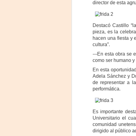
director de esta agru
Destacó Castillo “
pieza, es la celebr
hacen una fiesta y 
cultura”.
---En esta obra se 
como ser humano y e
En esta oportunidad
Frida Viva la Vida -
Adela Sánchez y Du
AUG
7
de representar a la
Santa Fe
performática.
Viernes 7 de agosto, 19 h.
El universo de Frida Kahlo se
apodera del ciclo Comentadas
Es importante desta
Universitario el cu
La calidez del Gran Salón se
comunidad unetense 
muda al Teatinmersivana fecha
A
dirigido al público 
muy especial, donde nos