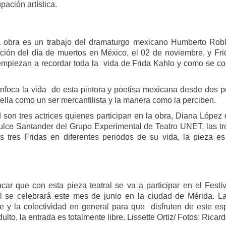
pación artística.
la obra es un trabajo del dramaturgo mexicano Humberto Robl
ación del día de muertos en México, el 02 de noviembre, y Fri
empiezan a recordar toda la vida de Frida Kahlo y como se co
enfoca la vida de esta pintora y poetisa mexicana desde dos pu
lla como un ser mercantilista y la manera como la perciben.
 son tres actrices quienes participan en la obra, Diana Lópe
lce Santander del Grupo Experimental de Teatro UNET, las tr
La obra de teatro
Leonardo y la máquina
AUG
AUG
s tres Fridas en diferentes periodos de su vida, la pieza e
7
6
“MUJERES DE
de volar - León
ARENA” llega a
Jueves 6, 13, 20 y 27 de agosto
Formosa
Domingo 9 y 16 de agosto
El próximo domingo 9 de agosto,
Formosa recibe la obra “Mujeres
car que con esta pieza teatral se va a participar en el Festi
Con Nicolás León y Hugo
deArena” representada en 140
al se celebrará este mes de junio en la ciudad de Mérida. La
Almanza
países, del autor mexicano
y la colectividad en general para que disfruten de este esp
Échale la culpa a Hacienda / Tacones Sangrientos -
UG
Humberto Robles.
adulto, la entrada es totalmente libre. Lissette Ortiz/ Fotos: Ri
Dir.
6
Guadalajara