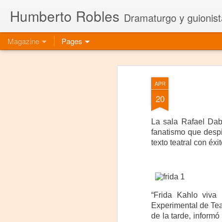
Humberto Robles
Dramaturgo y guionist
Magazine
Pages
APR
20
La sala Rafael Dabo
fanatismo que despi
texto teatral con éxi
“Frida Kahlo viva
Experimental de Teat
de la tarde, inform