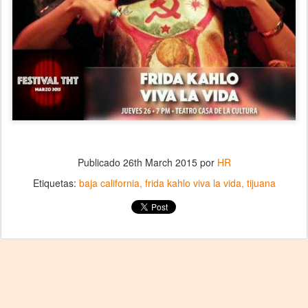
Publicado
26th March 2015
por
HR
Etiquetas:
baja california
frida kahlo viva la vida
tijuana