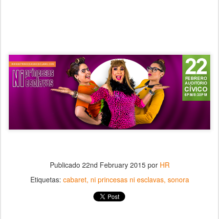
Publicado
22nd February 2015
por
HR
Etiquetas:
cabaret
ni princesas ni esclavas
sonora