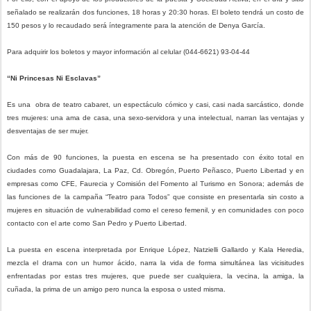
señalado se realizarán dos funciones, 18 horas y 20:30 horas. El boleto tendrá un costo de
150 pesos y lo recaudado será íntegramente para la atención de Denya García.
Para adquirir los boletos y mayor información al celular (044-6621) 93-04-44
“Ni Princesas Ni Esclavas”
Es una obra de teatro cabaret, un espectáculo cómico y casi, casi nada sarcástico, donde
tres mujeres: una ama de casa, una sexo-servidora y una intelectual, narran las ventajas y
desventajas de ser mujer.
Con más de 90 funciones, la puesta en escena se ha presentado con éxito total en
ciudades como Guadalajara, La Paz, Cd. Obregón, Puerto Peñasco, Puerto Libertad y en
empresas como CFE, Faurecia y Comisión del Fomento al Turismo en Sonora; además de
las funciones de la campaña “Teatro para Todos” que consiste en presentarla sin costo a
mujeres en situación de vulnerabilidad como el cereso femenil, y en comunidades con poco
contacto con el arte como San Pedro y Puerto Libertad.
La puesta en escena interpretada por Enrique López, Natzielli Gallardo y Kala Heredia,
mezcla el drama con un humor ácido, narra la vida de forma simultánea las vicisitudes
enfrentadas por estas tres mujeres, que puede ser cualquiera, la vecina, la amiga, la
cuñada, la prima de un amigo pero nunca la esposa o usted misma.