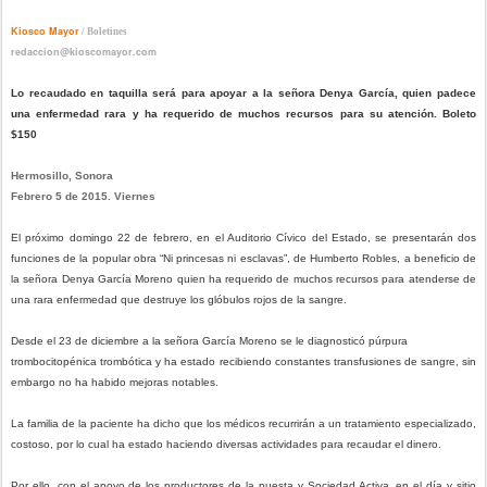
Kiosco Mayor
/ Boletines
redaccion@kioscomayor.com
Lo recaudado en taquilla será para apoyar a la señora Denya García, quien padece
una enfermedad rara y ha requerido de muchos recursos para su atención. Boleto
$150
Hermosillo, Sonora
Febrero 5 de 2015. Viernes
El próximo domingo 22 de febrero, en el Auditorio Cívico del Estado, se presentarán dos
funciones de la popular obra “Ni princesas ni esclavas”, de Humberto Robles, a beneficio de
la señora Denya García Moreno quien ha requerido de muchos recursos para atenderse de
una rara enfermedad que destruye los glóbulos rojos de la sangre.
Desde el 23 de diciembre a la señora García Moreno se le diagnosticó púrpura
trombocitopénica trombótica y ha estado recibiendo constantes transfusiones de sangre, sin
embargo no ha habido mejoras notables.
La familia de la paciente ha dicho que los médicos recurrirán a un tratamiento especializado,
costoso, por lo cual ha estado haciendo diversas actividades para recaudar el dinero.
Por ello, con el apoyo de los productores de la puesta y Sociedad Activa, en el día y sitio