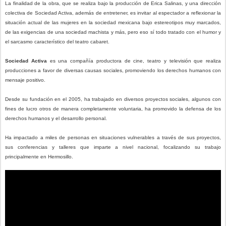
La finalidad de la obra, que se realiza bajo la producción de Erica Salinas, y una dirección
colectiva de Sociedad Activa, además de entretener, es invitar al espectador a reflexionar la
situación actual de las mujeres en la sociedad mexicana bajo estereotipos muy marcados,
de las exigencias de una sociedad machista y más, pero eso sí todo tratado con el humor y
el sarcasmo característico del teatro cabaret.
Sociedad Activa
es una compañía productora de cine, teatro y televisión que realiza
producciones a favor de diversas causas sociales, promoviendo los derechos humanos con
mensaje positivo.
Desde su fundación en el 2005, ha trabajado en diversos proyectos sociales, algunos con
fines de lucro otros de manera completamente voluntaria, ha promovido la defensa de los
derechos humanos y el desarrollo personal.
Ha impactado a miles de personas en situaciones vulnerables a través de sus proyectos,
sus conferencias y talleres que imparte a nivel nacional, focalizando su trabajo
principalmente en Hermosillo.