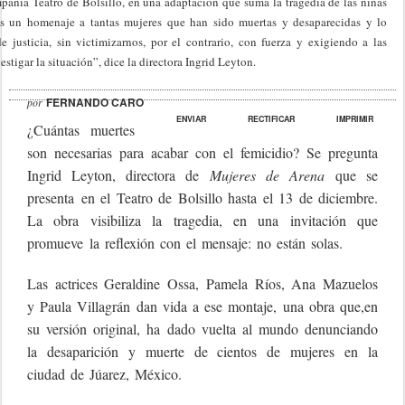
pañía Teatro de Bolsillo, en una adaptación que suma la tragedia de las niñas
Es un homenaje a tantas mujeres que han sido muertas y desaparecidas y lo
justicia, sin victimizarnos, por el contrario, con fuerza y exigiendo a las
tigar la situación”, dice la directora Ingrid Leyton.
por
FERNANDO CARO
ENVIAR
RECTIFICAR
IMPRIMIR
¿Cuántas muertes
son necesarias para acabar con el femicidio? Se pregunta
Ingrid Leyton, directora de
Mujeres de Arena
que se
presenta en el Teatro de Bolsillo hasta el 13 de diciembre.
La obra visibiliza la tragedia, en una invitación que
promueve la reflexión con el mensaje: no están solas.
Las actrices Geraldine Ossa, Pamela Ríos, Ana Mazuelos
y Paula Villagrán dan vida a ese montaje, una obra que,en
su versión original, ha dado vuelta al mundo denunciando
la desaparición y muerte de cientos de mujeres en la
ciudad de Júarez, México.