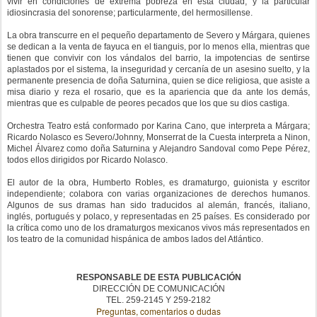
vivir en condiciones de extrema pobreza en esta ciudad, y la particular
idiosincrasia del sonorense; particularmente, del hermosillense.
La obra transcurre en el pequeño departamento de Severo y Márgara, quienes
se dedican a la venta de fayuca en el tianguis, por lo menos ella, mientras que
tienen que convivir con los vándalos del barrio, la impotencias de sentirse
aplastados por el sistema, la inseguridad y cercanía de un asesino suelto, y la
permanente presencia de doña Saturnina, quien se dice religiosa, que asiste a
misa diario y reza el rosario, que es la apariencia que da ante los demás,
mientras que es culpable de peores pecados que los que su dios castiga.
Orchestra Teatro está conformado por Karina Cano, que interpreta a Márgara;
Ricardo Nolasco es Severo/Johnny, Monserrat de la Cuesta interpreta a Ninon,
Michel Álvarez como doña Saturnina y Alejandro Sandoval como Pepe Pérez,
todos ellos dirigidos por Ricardo Nolasco.
El autor de la obra, Humberto Robles, es dramaturgo, guionista y escritor
independiente; colabora con varias organizaciones de derechos humanos.
Algunos de sus dramas han sido traducidos al alemán, francés, italiano,
inglés, portugués y polaco, y representadas en 25 países. Es considerado por
la crítica como uno de los dramaturgos mexicanos vivos más representados en
los teatro de la comunidad hispánica de ambos lados del Atlántico.
RESPONSABLE DE ESTA PUBLICACIÓN
DIRECCIÓN DE COMUNICACIÓN
TEL. 259-2145 Y 259-2182
Preguntas, comentarios o dudas