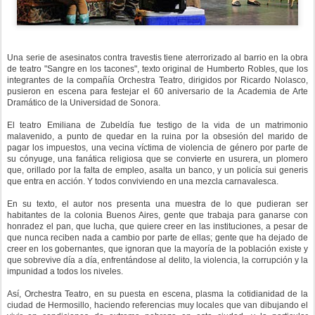
Una serie de asesinatos contra travestis tiene aterrorizado al barrio en la obra
de teatro "Sangre en los tacones", texto original de Humberto Robles, que los
integrantes de la compañía Orchestra Teatro, dirigidos por Ricardo Nolasco,
pusieron en escena para festejar el 60 aniversario de la Academia de Arte
Dramático de la Universidad de Sonora.
El teatro Emiliana de Zubeldía fue testigo de la vida de un matrimonio
malavenido, a punto de quedar en la ruina por la obsesión del marido de
pagar los impuestos, una vecina víctima de violencia de género por parte de
su cónyuge, una fanática religiosa que se convierte en usurera, un plomero
que, orillado por la falta de empleo, asalta un banco, y un policía sui generis
que entra en acción. Y todos conviviendo en una mezcla carnavalesca.
En su texto, el autor nos presenta una muestra de lo que pudieran ser
habitantes de la colonia Buenos Aires, gente que trabaja para ganarse con
honradez el pan, que lucha, que quiere creer en las instituciones, a pesar de
que nunca reciben nada a cambio por parte de ellas; gente que ha dejado de
creer en los gobernantes, que ignoran que la mayoría de la población existe y
que sobrevive día a día, enfrentándose al delito, la violencia, la corrupción y la
impunidad a todos los niveles.
Así, Orchestra Teatro, en su puesta en escena, plasma la cotidianidad de la
ciudad de Hermosillo, haciendo referencias muy locales que van dibujando el