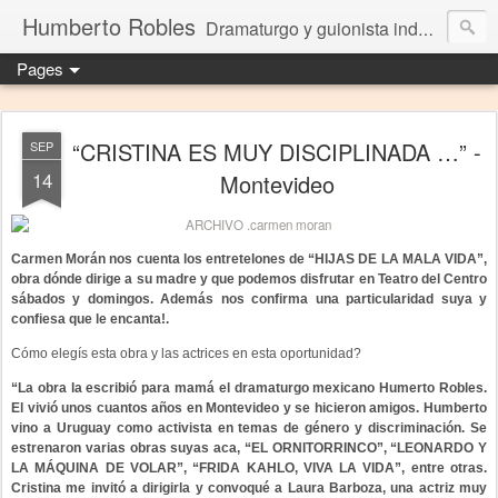
Humberto Robles
Dramaturgo y guionista independiente
Pages
“CRISTINA ES MUY DISCIPLINADA …” -
SEP
14
Montevideo
Carmen Morán nos cuenta los entretelones de “HIJAS DE LA MALA VIDA”,
obra dónde dirige a su madre y que podemos disfrutar en Teatro del Centro
sábados y domingos. Además nos confirma una particularidad suya y
confiesa que le encanta!.
Cómo elegís esta obra y las actrices en esta oportunidad?
“La obra la escribió para mamá el dramaturgo mexicano Humerto Robles.
El vivió unos cuantos años en Montevideo y se hicieron amigos. Humberto
vino a Uruguay como activista en temas de género y discriminación. Se
estrenaron varias obras suyas aca, “EL ORNITORRINCO”, “LEONARDO Y
LA MÁQUINA DE VOLAR”, “FRIDA KAHLO, VIVA LA VIDA”, entre otras.
Cristina me invitó a dirigirla y convoqué a Laura Barboza, una actriz muy