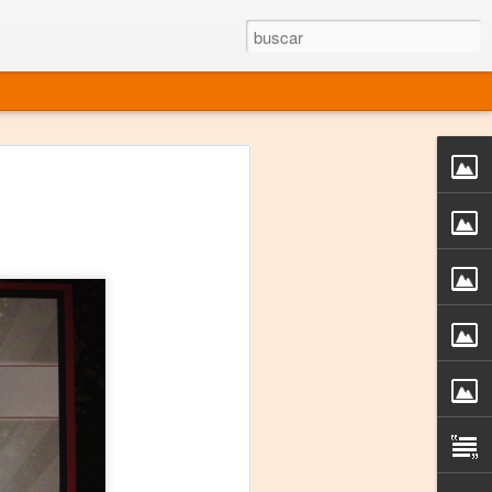
rgo mexicano vivo
sentado en el mundo
s en 34 países (Cuatro continentes)
rgia "Emilio Carballido" 2014.
izaciones de Derechos Humanos.
Medio, Las Nueve Musas
rnacional
vo más representado en el mundo.