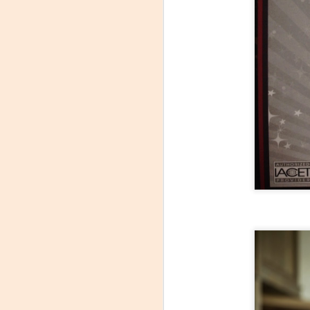
Leonardo y la máquina
AUG
6
de volar - León
Jueves 6, 13, 20 y 27 de agosto
Domingo 9 y 16 de agosto
Con Nicolás León y Hugo
Almanza
A
Dir.