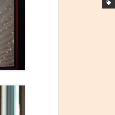
La noche que jamás
AUG
6
existió - Colonia
Sábado 15 de agosto
Biblioteca Rodó
Una obra de Humberto Robles
dirigida por Andrés Leal Bentancur
Con las actuaciones de Fabiana