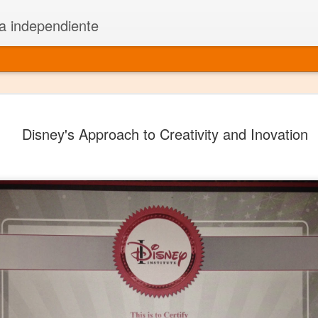
a independiente
El dramatu
JAN
Disney's Approach to Creativity and Inovation
1
más repre
Montajes y representacione
Premio Nacional de Dramatu
Colabora con varias organ
Ha escrito para Somos el 
y colabora con ArgosIs Inte
El dramaturgo mexicano vi