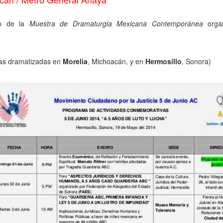
5
encontrarnos, escucharnos»
ura Azcurra regresa a Rosario con «Frida, ¡viva la vida!», que se
ro de la
Muestra de Dramaturgia Mexicana Contemporánea
orga
resentará en el Teatro de Lavardén como parte del ciclo Comentadas.
 función dará comienzo a las 19 y, a su término, se desarrollará una
arla que profundizará en la obra y figura de Kahlo. Las entradas son
atuitas, con cupo limitado.
ras dramatizadas en
Morelia
, Michoacán, y en
Hermosillo
, Sonora)
nta Fe Cultura. En diciembre de 2024, Laura Azcurra llegó al Gran
alón de Plataforma Lavardén convertida en Frida Kahlo.
Para desandar el universo creativo de Frida Kahlo, el
UG
4
ciclo “Comentadas” pasa del Gran Salón al Teatro de
Plataforma Lavardén
rá este viernes a las 19, con entrada gratuita, y la presentación de la
ra teatral "Frida ¡Viva la vida!", unipersonal de Humberto Robles,
rigido por Julia Morgado e interpretado por Laura Azcurra
l Ciudadano. “Hay vidas que no caben en un marco ni se agotan en un
bro. Vidas que son vendaval, color, refugio y trinchera. Vidas que, aún
n el paso de los siglos, nos siguen hablando al oído.
Frida Kahlo Viva la Vida - São Paulo
UG