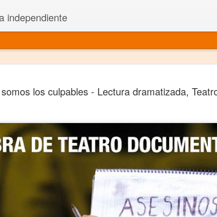
a independiente
El dramatu
JAN
 somos los culpables - Lectura dramatizada, Teat
1
más repre
Montajes y representacione
Premio Nacional de Dramatu
Colabora con varias organ
Ha escrito para Somos el 
y colabora con ArgosIs Inte
El dramaturgo mexicano vi