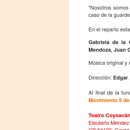
"Nosotros somos 
J
caso de la guarder
29
En el reparto est
3
(
Gabriela de la 
Mendoza, Juan C
Di
A
Música original y 
#
Dirección:
Edgar 
S
Al final de la fu
E
Movimiento 5 de

pu
Teatro Coyoacá
Eleuterio Méndez
📌
A
CP 04120, Coyoac