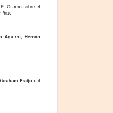
Fine y Laura Barboza
 E. Osorno sobre el
niñas.
a Aguirre, Hernán
del
Abraham Fraijo