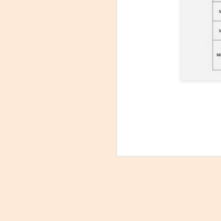
On
Um
Di
a
— 
p
su
A
m
𝗛
A