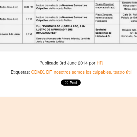
2
25 de Julho até dia 2 de agosto
line / gratuito
a Frida Kahlo lúcida, intensa e radiante toma o palco para celebrar o
a dos Mortos em uma festa vibrante, repleta da poesia e da
ncestralidade mexicana. Enquanto prepara um jantar para convidados
vivos e mortos — a artista revisita sua trajetória, trazendo à cena
ersonagens marcantes, memórias, paixões e feridas que moldaram
a vida e sua arte.
Publicado
3rd June 2014
por
HR
Frida Viva la Vida - Argentina
UG
Etiquetas:
CDMX
DF
nosotros somos los culpables
teatro útil
2
La increíble actriz 𝗟𝗮𝘂𝗿𝗮 𝗔𝘇𝗰𝘂𝗿𝗿𝗮 se pone en la piel de la
icónica Frida Kahlo en 𝙁𝙍𝙄𝘿𝘼 ¡𝙑𝙞𝙫𝙖 𝙡𝙖 𝙫𝙞𝙙𝙖!, el unipersonal
ás representado en el mundo sobre la artista mexicana, de
𝘂𝗺𝗯𝗲𝗿𝘁𝗼 𝗥𝗼𝗯𝗹𝗲𝘀 y la dirección de 𝗝𝘂𝗹𝗶𝗮 𝗠𝗼𝗿𝗴𝗮𝗱𝗼.
Divorciadas - Monterrey
UG