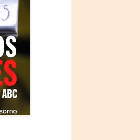
La noche que jamás
AUG
6
existió - Colonia
Sábado 15 de agosto
Biblioteca Rodó
Una obra de Humberto Robles
dirigida por Andrés Leal Bentancur
Con las actuaciones de Fabiana