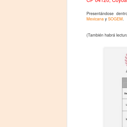
La
Presentándose dent
p
Mexicana
y
SOGEM
.
La
ch
gr
(También habrá lectu
Sa
S
A
Se
ob
di
E
li
co
A