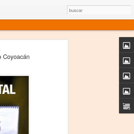
rgo mexicano vivo
ro Coyoacán
sentado en el mundo
s en 34 países (Cuatro continentes)
rgia "Emilio Carballido" 2014.
izaciones de Derechos Humanos.
Medio, Las Nueve Musas
rnacional
vo más representado en el mundo.