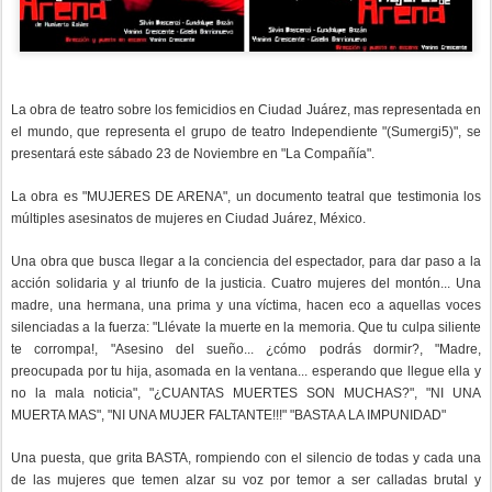
La obra de teatro sobre los femicidios en Ciudad Juárez, mas representada en
el mundo, que representa el grupo de teatro Independiente "(Sumergi5)", se
presentará este sábado 23 de Noviembre en "La Compañía".
La obra es "MUJERES DE ARENA", un documento teatral que testimonia los
múltiples asesinatos de mujeres en Ciudad Juárez, México.
Una obra que busca llegar a la conciencia del espectador, para dar paso a la
acción solidaria y al triunfo de la justicia. Cuatro mujeres del montón... Una
madre, una hermana, una prima y una víctima, hacen eco a aquellas voces
silenciadas a la fuerza: "Llévate la muerte en la memoria. Que tu culpa siliente
te corrompa!, "Asesino del sueño... ¿cómo podrás dormir?, "Madre,
preocupada por tu hija, asomada en la ventana... esperando que llegue ella y
no la mala noticia", "¿CUANTAS MUERTES SON MUCHAS?", "NI UNA
MUERTA MAS", "NI UNA MUJER FALTANTE!!!" "BASTA A LA IMPUNIDAD"
Una puesta, que grita BASTA, rompiendo con el silencio de todas y cada una
de las mujeres que temen alzar su voz por temor a ser calladas brutal y