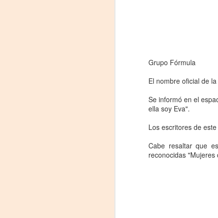
Grupo Fórmula
El nombre oficial de l
Se informó en el espa
ella soy Eva".
«El teatro sigue siendo
AUG
Los escritores de es
5
una invitación a
reflexionar,
Cabe resaltar que e
reconocidas "Mujeres d
encontrarnos,
escucharnos»
Laura Azcurra regresa a Rosario
con «Frida, ¡viva la vida!», que se
presentará en el Teatro de
A
Lavardén como parte del ciclo
Comentadas. La función dará