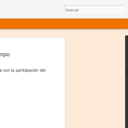
rgo mexicano vivo
ampo
sentado en el mundo
s en 34 países (Cuatro continentes)
 con la participación del
rgia "Emilio Carballido" 2014.
izaciones de Derechos Humanos.
Medio, Las Nueve Musas
rnacional
vo más representado en el mundo.