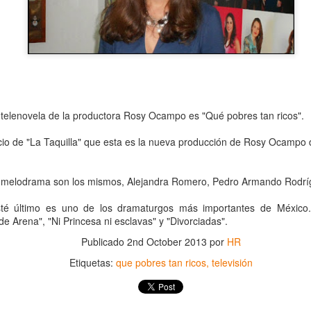
a telenovela de la productora Rosy Ocampo es "Qué pobres tan ricos".
cio de "La Taquilla" que esta es la nueva producción de Rosy Ocampo 
Leonardo y la máquina
Para desandar el
AUG
AUG
te melodrama son los mismos, Alejandra Romero, Pedro Armando Rodrí
5
4
de volar - León
universo creativo de
Frida Kahlo, el ciclo
sté último es uno de los dramaturgos más importantes de México
Jueves 6, 13, 20 y 27 de agosto
e Arena", "Ni Princesa ni esclavas" y "Divorciadas".
“Comentadas” pasa
Domingo 9 y 16 de agosto
del Gran Salón al
Publicado
2nd October 2013
por
HR
Teatro de Plataforma
Con Nicolás León y Hugo
Etiquetas:
que pobres tan ricos
televisión
Lavardén
Almanza
Será este viernes a las 19, con
La noche que jamás existió - Colonia
UG
Dir.
entrada gratuita, y la presentación
3
Sábado 15 de agosto