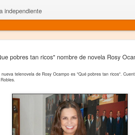
a independiente
El dramatu
JAN
Que pobres tan ricos" nombre de novela Rosy Oc
1
más repre
Montajes y representacione
la nueva telenovela de Rosy Ocampo es "Qué pobres tan ricos". Cuenta
 Robles.
Premio Nacional de Dramatu
Colabora con varias organ
Ha escrito para Somos el 
y colabora con ArgosIs Inte
El dramaturgo mexicano vi