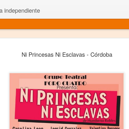
a independiente
El dramatu
JAN
Ni Princesas Ni Esclavas - Córdoba
1
más repre
Montajes y representacione
Premio Nacional de Dramatu
Colabora con varias organ
Ha escrito para Somos el 
y colabora con ArgosIs Inte
El dramaturgo mexicano vi