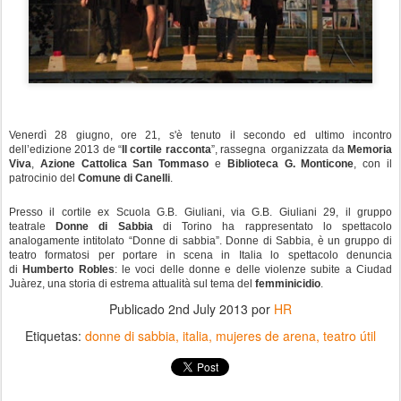
Venerdì 28 giugno, ore 21, s'è tenuto il secondo ed ultimo incontro
dell’edizione 2013 de “
Il cortile racconta
”, rassegna organizzata da
Memoria
Viva
,
Azione Cattolica San Tommaso
e
Biblioteca G. Monticone
, con il
patrocinio del
Comune di Canelli
.
Presso il cortile ex Scuola G.B. Giuliani, via G.B. Giuliani 29, il gruppo
teatrale
Donne di Sabbia
di Torino ha rappresentato lo spettacolo
analogamente intitolato “Donne di sabbia”. Donne di Sabbia, è un gruppo di
teatro formatosi per portare in scena in Italia lo spettacolo denuncia
di
Humberto Robles
: le voci delle donne e delle violenze subite a Ciudad
Juàrez, una storia di estrema attualità sul tema del
femminicidio
.
Publicado
2nd July 2013
por
HR
Etiquetas:
donne di sabbia
italia
mujeres de arena
teatro útil