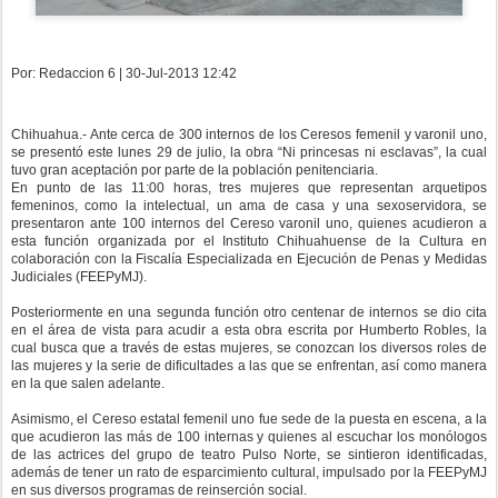
Por: Redaccion 6 | 30-Jul-2013 12:42
Chihuahua.- Ante cerca de 300 internos de los Ceresos femenil y varonil uno,
se presentó este lunes 29 de julio, la obra “Ni princesas ni esclavas”, la cual
tuvo gran aceptación por parte de la población penitenciaria.
En punto de las 11:00 horas, tres mujeres que representan arquetipos
femeninos, como la intelectual, un ama de casa y una sexoservidora, se
presentaron ante 100 internos del Cereso varonil uno, quienes acudieron a
esta función organizada por el Instituto Chihuahuense de la Cultura en
colaboración con la Fiscalía Especializada en Ejecución de Penas y Medidas
Judiciales (FEEPyMJ).
Posteriormente en una segunda función otro centenar de internos se dio cita
en el área de vista para acudir a esta obra escrita por Humberto Robles, la
cual busca que a través de estas mujeres, se conozcan los diversos roles de
las mujeres y la serie de dificultades a las que se enfrentan, así como manera
en la que salen adelante.
Asimismo, el Cereso estatal femenil uno fue sede de la puesta en escena, a la
que acudieron las más de 100 internas y quienes al escuchar los monólogos
de las actrices del grupo de teatro Pulso Norte, se sintieron identificadas,
además de tener un rato de esparcimiento cultural, impulsado por la FEEPyMJ
en sus diversos programas de reinserción social.