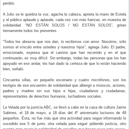
perdón.
A Julio se le quiebra la voz, agacha la cabeza, aprieta la mano de Estela
y el público aplaude y aplaude, cada vez con más fuerzas, en muestra de
solidaridad. “NO ESTÁN SOLOS / NO ESTÁN SOLOS”, gritan
tiernamente todos los presentes.
“Todos los abrazos que nos dan, lo recibimos con amor. Nosotros, sólo
somos el vínculo entre ustedes y nuestros hijos”, agrega Julio. El padre,
emocionado, expresa que el camino que han recorrido y en el que
continuarán, es muy difícil. Sin embargo, todas las personas que los han
apoyado en ese andar, les han dado la certeza de que lo están haciendo
bien, señaló.
Cincuenta sillas, un pequeño escenario y cuatro micrófonos, son los
testigos de ese encuentro de solidaridad que albergó a músicos, actores,
padres y madres sin sus hijos e hijas, ciudadanos y ciudadanas,
representantes de derechos humanos, luchadores sociales.
La Velada por la justicia ABC, se llevó a cabo en la casa de cultura Jaime
Sabines, el 18 de mayo, a 18 días del 4º aniversario luctuoso de 49
pequeños. Ésta, no fue más que otra actividad para seguir informando lo
sucedido ese 5 de junio, otra velada para seguir pidiendo justicia, otro