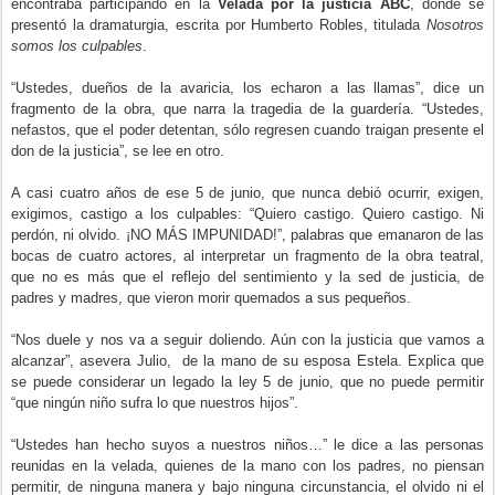
encontraba participando en la
Velada por la justicia ABC
, donde se
presentó la dramaturgia, escrita por Humberto Robles, titulada
Nosotros
somos los culpables
.
“Ustedes, dueños de la avaricia, los echaron a las llamas”, dice un
fragmento de la obra, que narra la tragedia de la guardería. “Ustedes,
nefastos, que el poder detentan, sólo regresen cuando traigan presente el
don de la justicia”, se lee en otro.
A casi cuatro años de ese 5 de junio, que nunca debió ocurrir, exigen,
exigimos, castigo a los culpables: “Quiero castigo. Quiero castigo. Ni
perdón, ni olvido. ¡NO MÁS IMPUNIDAD!”, palabras que emanaron de las
bocas de cuatro actores, al interpretar un fragmento de la obra teatral,
que no es más que el reflejo del sentimiento y la sed de justicia, de
padres y madres, que vieron morir quemados a sus pequeños.
“Nos duele y nos va a seguir doliendo. Aún con la justicia que vamos a
alcanzar”, asevera Julio, de la mano de su esposa Estela. Explica que
se puede considerar un legado la ley 5 de junio, que no puede permitir
“que ningún niño sufra lo que nuestros hijos”.
“Ustedes han hecho suyos a nuestros niños…” le dice a las personas
reunidas en la velada, quienes de la mano con los padres, no piensan
permitir, de ninguna manera y bajo ninguna circunstancia, el olvido ni el