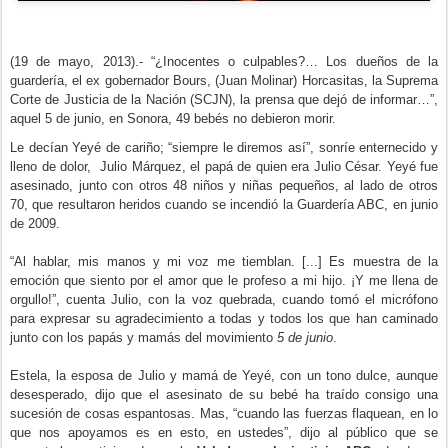
(19 de mayo, 2013).- “¿Inocentes o culpables?… Los dueños de la
guardería, el ex gobernador Bours, (Juan Molinar) Horcasitas, la Suprema
Corte de Justicia de la Nación (SCJN), la prensa que dejó de informar…”,
aquel 5 de junio, en Sonora, 49 bebés no debieron morir.
Le decían Yeyé de cariño; “siempre le diremos así”, sonríe enternecido y
lleno de dolor, Julio Márquez, el papá de quien era Julio César. Yeyé fue
asesinado, junto con otros 48 niños y niñas pequeños, al lado de otros
70, que resultaron heridos cuando se incendió la Guardería ABC, en junio
de 2009.
“Al hablar, mis manos y mi voz me tiemblan. [...] Es muestra de la
emoción que siento por el amor que le profeso a mi hijo. ¡Y me llena de
orgullo!”, cuenta Julio, con la voz quebrada, cuando tomó el micrófono
para expresar su agradecimiento a todas y todos los que han caminado
junto con los papás y mamás del movimiento
5 de junio
.
Estela, la esposa de Julio y mamá de Yeyé, con un tono dulce, aunque
desesperado, dijo que el asesinato de su bebé ha traído consigo una
sucesión de cosas espantosas. Mas, “cuando las fuerzas flaquean, en lo
que nos apoyamos es en esto, en ustedes”, dijo al público que se