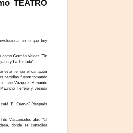
omo TEATRO
Fine y Laura Barboza
 evolucionar en lo que hoy
ntes como Germán Valdez “Tin
ayaba y La Tostada”.
te este tiempo el cantautor
tas parodias fueron tomando
como Lupe Vázquez, Armando
 Mauricio Herrera y Jesusa
 café “El Cuervo” (después
. Tito Vasconcelos abre “El
desa, donde se consolida