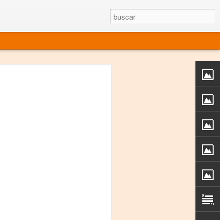
rgo mexicano vivo
sentado en el mundo
s en 34 países (Cuatro continentes)
rgia "Emilio Carballido" 2014.
izaciones de Derechos Humanos.
Medio, Las Nueve Musas
rnacional
vo más representado en el mundo.