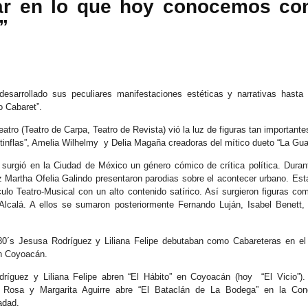
nar en lo que hoy conocemos c
proponemos explorar y revisitar el
La representación es del grupo
ueves 20 de agosto en Punto Escénico
universo creativo de Frida.
Javorai Teatro Experimental del
”
Paraguay y la dirección escénica
 de agosto en el Centro Cultural La Escalera
¿Qué va a pasar en este
es responsabilidad de Nadia
encuentro?
Capdevila.
0 de agosto en Kokob
Presentación de la obra
Sinopsis de la obra: “Mujeres de
Sangre en los Tacones)
desarrollado sus peculiares manifestaciones estéticas y narrativas hasta
unipersonal Frida Viva la Vida,
Arena” es una obra de teatro
 Cabaret”.
protagonizada por Laura Azcurra,
testimonial que reúne las voces
r.
bajo la dirección de Julia Morgado
de madres, hijas y activistas que
eatro (Teatro de Carpa, Teatro de Revista) vió la luz de figuras tan importa
y dramaturgia de Humberto
Solidaridad con Pueblos Mayas en riesgo de
UG
denuncian los feminicidios
inflas”, Amelia Wilhelmy
y Delia Magaña creadoras del mítico dueto “La Gu
Robles.
6
ocurridos en Ciudad Juárez,
hambruna
México.
surgió en la Ciudad de México un género cómico de crítica política. Duran
AlimentarLaVida
z Martha Ofelia Galindo presentaron parodias sobre el acontecer urbano. Es
ulo Teatro-Musical con un alto contenido satírico. Así surgieron figuras 
olidaridad con Pueblos Mayas en riesgo de hambruna.
Alcalá. A ellos se sumaron posteriormente Fernando Luján, Isabel Benett,
nvía llamamientos al Estado mexicano para urgir:
80´s Jesusa Rodríguez y Liliana Felipe debutaban como Cabareteras en el
 Implementación de un Plan de Emergencia Alimentaria hacia
en Coyoacán.
eblos originarios.
ríguez y Liliana Felipe abren “El Hábito” en Coyoacán (hoy
“El Vicio”)
 Intervención del Comité Internacional de la Cruz Roja.
a Rosa y Margarita Aguirre abre “El Bataclán de La Bodega” en la Con
«El teatro sigue siendo una invitación a reflexionar,
UG
adad.