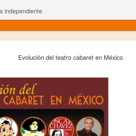
a independiente
El dramatu
JAN
Evolución del teatro cabaret en México
1
más repre
Montajes y representacione
Premio Nacional de Dramatu
Colabora con varias organ
Ha escrito para Somos el 
y colabora con ArgosIs Inte
El dramaturgo mexicano vi