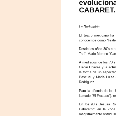
evolucio
J
CABARET.
29
3
La Redacción.
(
El teatro mexicano ha 
conocemos como “Teatro
Di
Desde los años 30´s el t
A
Tan”, Mario Moreno “Cant
A mediados de los 70´s 
#
Oscar Chávez y la actri
la forma de un espectác
S
Pascual y María Luisa 
Rodríguez.
E
Para la década de los 

llamado “El Fracaso”), 
pu
En los 90´s Jesusa Rod
📌
Cabaretito” en la Zon
A
magistralmente Astrid H