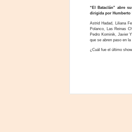
“El Bataclán” abre su
La
dirigida por Humberto 
p
La
Astrid Hadad, Liliana F
ch
Polanco, Las Reinas Chu
gr
Pedro Kominik, Javier Y
que se abren paso en la
Sa
S
¿Cuál fue el último sho
A
Se
ob
di
E
li
co
A