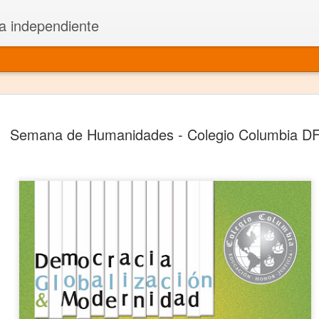
a independiente
El dramatu
JAN
Semana de Humanidades - Colegio Columbia D
1
más repre
Montajes y representacione
Premio Nacional de Dramatu
Colabora con varias organ
Ha escrito para Somos el 
y colabora con ArgosIs Inte
El dramaturgo mexicano vi