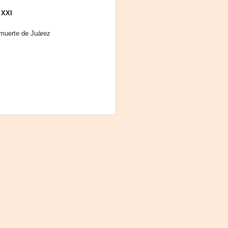
Fine y Laura Barboza
 XXI
 muerte de Juárez