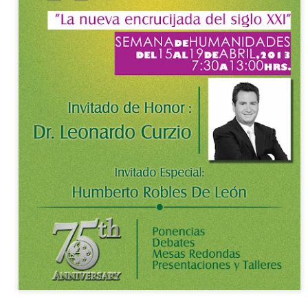
La obra de teatro
Leonardo y la máquina
AUG
AUG
8
8
“MUJERES DE
de volar - León
ARENA” llega a
Jueves 6, 13, 20 y 27 de agosto
Formosa
Domingo 9 y 16 de agosto
El próximo domingo 9 de agosto,
Formosa recibe la obra “Mujeres
Con Nicolás León y Hugo
deArena” representada en 140
Almanza
países, del autor mexicano
Échale la culpa a Hacienda / Tacones Sangrientos -
UG
Humberto Robles.
Dir.
8
Guadalajara