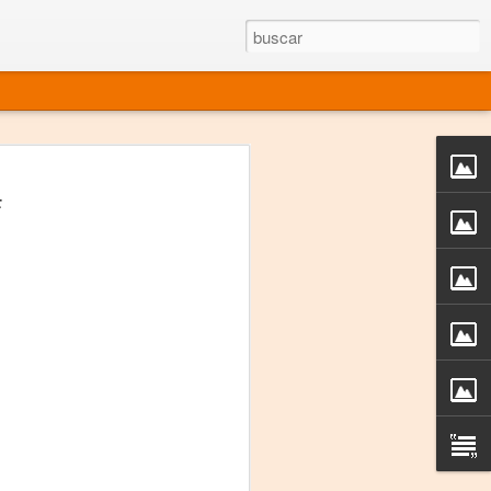
rgo mexicano vivo
F
sentado en el mundo
s en 34 países (Cuatro continentes)
rgia "Emilio Carballido" 2014.
izaciones de Derechos Humanos.
Medio, Las Nueve Musas
rnacional
vo más representado en el mundo.