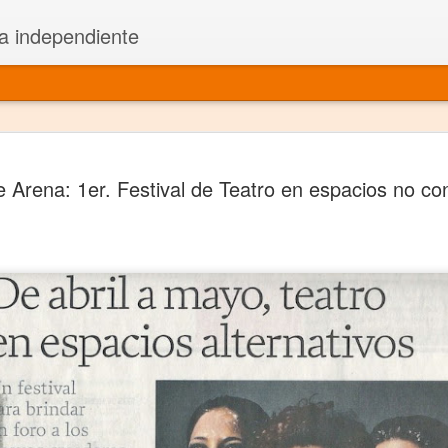
a independiente
El dramatu
JAN
 Arena: 1er. Festival de Teatro en espacios no co
1
más repre
Montajes y representacione
Premio Nacional de Dramatu
Colabora con varias organ
Ha escrito para Somos el 
y colabora con ArgosIs Inte
El dramaturgo mexicano vi