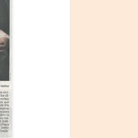
La noche que jamás
AUG
6
existió - Colonia
Sábado 15 de agosto
Biblioteca Rodó
Una obra de Humberto Robles
dirigida por Andrés Leal Bentancur
Con las actuaciones de Fabiana