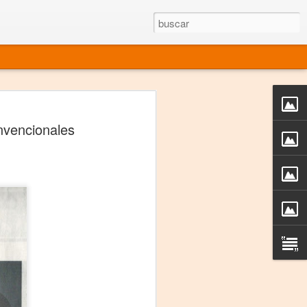
rgo mexicano vivo
nvencionales
sentado en el mundo
s en 34 países (Cuatro continentes)
rgia "Emilio Carballido" 2014.
izaciones de Derechos Humanos.
Medio, Las Nueve Musas
rnacional
vo más representado en el mundo.