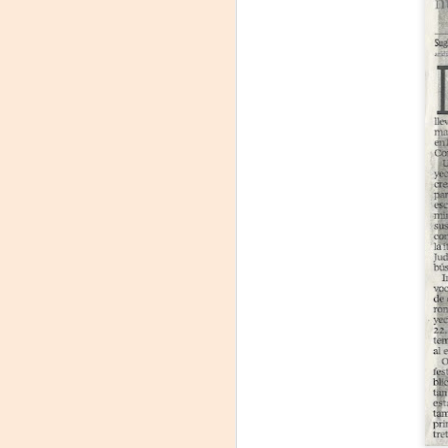
Frida Viva la Vida -
AUG
7
Santa Fe
Viernes 7 de agosto, 19 h.
El universo de Frida Kahlo se
apodera del ciclo Comentadas
La calidez del Gran Salón se
muda al Teatinmersivana fecha
A
muy especial, donde nos