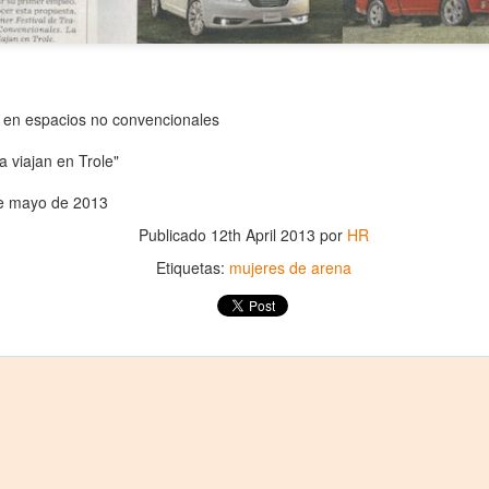
5
encontrarnos, escucharnos»
ura Azcurra regresa a Rosario con «Frida, ¡viva la vida!», que se
resentará en el Teatro de Lavardén como parte del ciclo Comentadas.
 función dará comienzo a las 19 y, a su término, se desarrollará una
arla que profundizará en la obra y figura de Kahlo. Las entradas son
atuitas, con cupo limitado.
o en espacios no convencionales
nta Fe Cultura. En diciembre de 2024, Laura Azcurra llegó al Gran
 viajan en Trole"
alón de Plataforma Lavardén convertida en Frida Kahlo.
 de mayo de 2013
Para desandar el universo creativo de Frida Kahlo, el
UG
Publicado
12th April 2013
por
HR
4
ciclo “Comentadas” pasa del Gran Salón al Teatro de
Etiquetas:
mujeres de arena
Plataforma Lavardén
rá este viernes a las 19, con entrada gratuita, y la presentación de la
ra teatral "Frida ¡Viva la vida!", unipersonal de Humberto Robles,
rigido por Julia Morgado e interpretado por Laura Azcurra
l Ciudadano. “Hay vidas que no caben en un marco ni se agotan en un
bro. Vidas que son vendaval, color, refugio y trinchera. Vidas que, aún
n el paso de los siglos, nos siguen hablando al oído.
Frida Kahlo Viva la Vida - São Paulo
UG