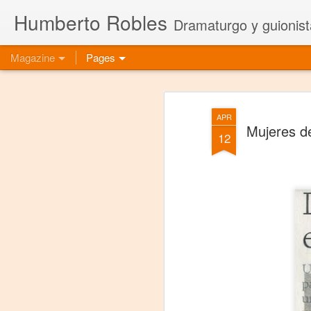
Humberto Robles
Dramaturgo y guionist
Magazine
Pages
APR
Mujeres de
12