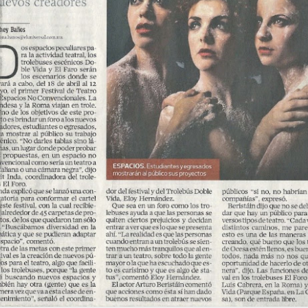
La obra de teatro
Leonardo y la máquina
AUG
AUG
7
6
“MUJERES DE
de volar - León
ARENA” llega a
Jueves 6, 13, 20 y 27 de agosto
Formosa
Domingo 9 y 16 de agosto
El próximo domingo 9 de agosto,
Formosa recibe la obra “Mujeres
Con Nicolás León y Hugo
deArena” representada en 140
Almanza
países, del autor mexicano
Échale la culpa a Hacienda / Tacones Sangrientos -
UG
Humberto Robles.
Dir.
6
Guadalajara