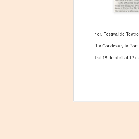
La
p
La
ch
gr
1er. Festival de Teatr
Sa
"La Condesa y la Roma
S
Del 18 de abril al 12
A
Se
ob
di
E
li
co
A