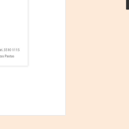
Frida Viva la Vida -
AUG
3
Santa Fe
Viernes 7 de agosto, 19 h.
El universo de Frida Kahlo se
apodera del ciclo Comentadas
La calidez del Gran Salón se
muda al Teatinmersivana fecha
muy especial, donde nos