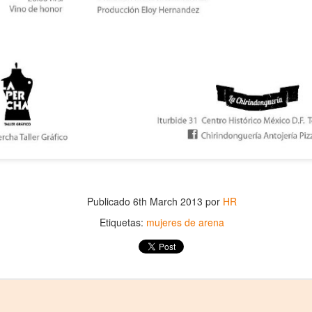
Leonardo y la máquina
Para desandar el
AUG
AUG
5
4
de volar - León
universo creativo de
Publicado
6th March 2013
por
HR
Frida Kahlo, el ciclo
Jueves 6, 13, 20 y 27 de agosto
Etiquetas:
mujeres de arena
“Comentadas” pasa
Domingo 9 y 16 de agosto
del Gran Salón al
Teatro de Plataforma
Con Nicolás León y Hugo
Lavardén
Almanza
Será este viernes a las 19, con
La noche que jamás existió - Colonia
UG
Dir.
entrada gratuita, y la presentación
3
Sábado 15 de agosto