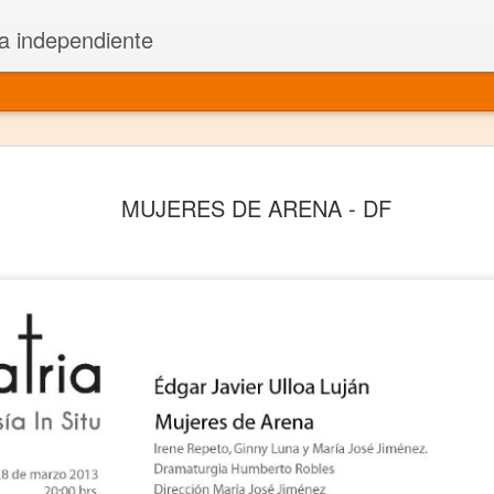
a independiente
El dramatu
JAN
MUJERES DE ARENA - DF
1
más repre
Montajes y representacione
Premio Nacional de Dramatu
Colabora con varias organ
Ha escrito para Somos el 
y colabora con ArgosIs Inte
El dramaturgo mexicano vi