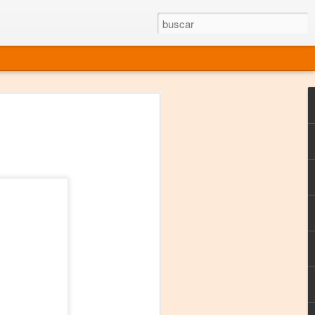
rgo mexicano vivo
sentado en el mundo
s en 34 países (Cuatro continentes)
rgia "Emilio Carballido" 2014.
izaciones de Derechos Humanos.
Medio, Las Nueve Musas
rnacional
vo más representado en el mundo.