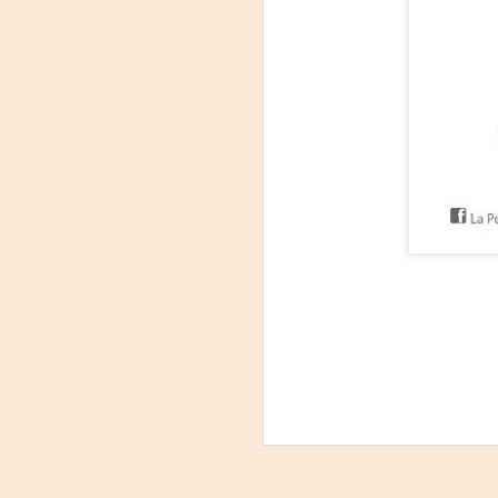
«El teatro sigue siendo
AUG
5
una invitación a
reflexionar,
encontrarnos,
escucharnos»
Laura Azcurra regresa a Rosario
con «Frida, ¡viva la vida!», que se
presentará en el Teatro de
A
Lavardén como parte del ciclo
Comentadas. La función dará