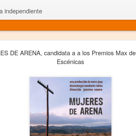
a independiente
El dramatu
JAN
S DE ARENA, candidata a a los Premios Max de 
1
más repre
Escénicas
Montajes y representacione
Premio Nacional de Dramatu
Colabora con varias organ
Ha escrito para Somos el 
y colabora con ArgosIs Inte
El dramaturgo mexicano vi