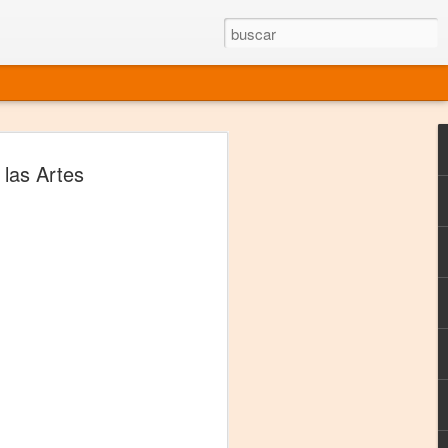
rgo mexicano vivo
las Artes
sentado en el mundo
s en 34 países (Cuatro continentes)
rgia "Emilio Carballido" 2014.
izaciones de Derechos Humanos.
Medio, Las Nueve Musas
rnacional
vo más representado en el mundo.