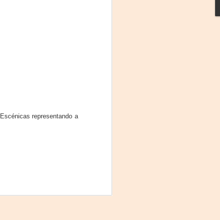
scénicas representando a
La noche que jamás
AUG
6
existió - Colonia
Sábado 15 de agosto
Biblioteca Rodó
Una obra de Humberto Robles
dirigida por Andrés Leal Bentancur
Con las actuaciones de Fabiana