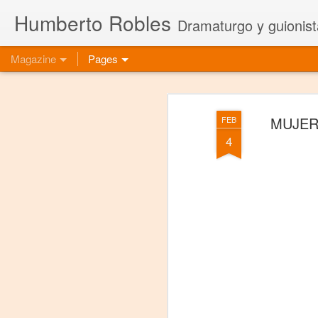
Humberto Robles
Dramaturgo y guionist
Magazine
Pages
MUJERE
FEB
4