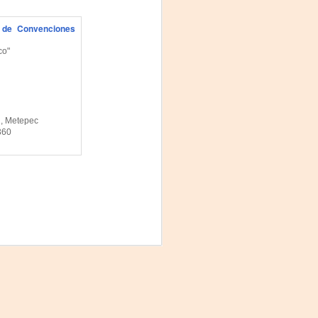
Fine y Laura Barboza
 de Convenciones
co"
N, Metepec
360