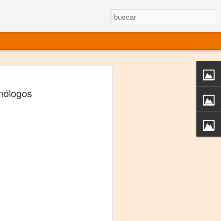
rgo mexicano vivo
nólogos
sentado en el mundo
s en 34 países (Cuatro continentes)
rgia "Emilio Carballido" 2014.
izaciones de Derechos Humanos.
Medio, Las Nueve Musas
rnacional
vo más representado en el mundo.