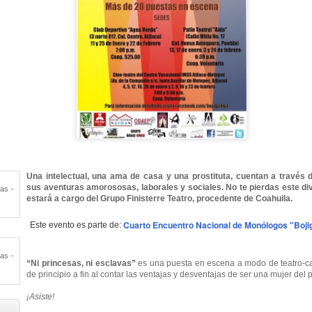
La obra de teatro
Leonardo y la máquina
AUG
AUG
Una intelectual, una ama de casa y una prostituta, cuentan a través 
sus aventuras amorososas, laborales y sociales. No te pierdas este d
8
8
“MUJERES DE
de volar - León
estará a cargo del Grupo Finisterre Teatro, procedente de Coahuila.
ARENA” llega a
Jueves 6, 13, 20 y 27 de agosto
Formosa
Cuarto Encuentro Nacional de Monólogos "Bojig
Este evento es parte de:
Domingo 9 y 16 de agosto
El próximo domingo 9 de agosto,
Formosa recibe la obra “Mujeres
Con Nicolás León y Hugo
“Ni princesas, ni esclavas”
es una puesta en escena a modo de teatro-cab
deArena” representada en 140
de principio a fin al contar las ventajas y desventajas de ser una mujer del 
Almanza
países, del autor mexicano
Échale la culpa a Hacienda / Tacones Sangrientos -
UG
Humberto Robles.
¡Asiste!
Dir.
8
Guadalajara