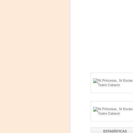
"MUJERES DE
AUG
8
ARENA" LLEGA A
FORMOSA CON UNA
PROPUESTA DE
TEATRO
TESTIMONIAL Y
DENUNCIA
La reconocida obra del dramaturgo
A
mexicano Humberto Robles
ESTADÍSTICAS