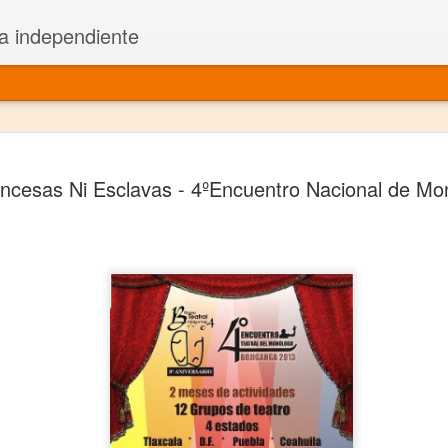
a independiente
El dramatu
JAN
incesas Ni Esclavas - 4ºEncuentro Nacional de Mo
1
más repre
Montajes y representacione
Premio Nacional de Dramatu
Colabora con varias organ
Ha escrito para Somos el 
y colabora con ArgosIs Inte
El dramaturgo mexicano vi