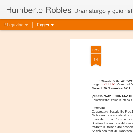
Humberto Robles
Dramaturgo y guionist
Magazine
Pages
NOV
14
In occasione del
25 novem
CEDUR
progetto
- Centro di D
Martedì 20 Novembre 2012 
¡NI UNA MÁS! – NON UNA DI
Femminicidio: come la storia d
Interventi:
Cooperativa Sociale Be Free,Da
Dalla denuncia sociale al ric
Luisa del Turco, Consulente i
Spettacolo/denuncia di Humbe
tradotto in italiano dall'Asso
Spanò con testi di Francesca 