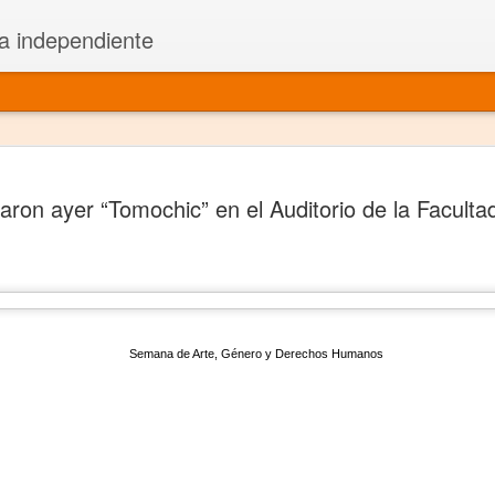
a independiente
El dramatu
JAN
aron ayer “Tomochic” en el Auditorio de la Faculta
1
más repre
Montajes y representacione
Premio Nacional de Dramatu
Colabora con varias organ
Semana de Arte, Género y Derechos Humanos
Ha escrito para Somos el 
y colabora con ArgosIs Inte
El dramaturgo mexicano vi