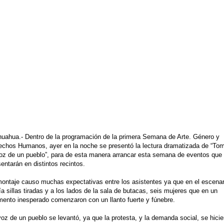
Frida Viva la Vida -
La obra de teatro
AUG
AUG
6
6
Santa Fe
“MUJERES DE
huahua.- Dentro de la programación de la primera Semana de Arte. Género y
echos Humanos, ayer en la noche se presentó la lectura dramatizada de “To
ARENA” llega a
Viernes 7 de agosto, 19 h.
voz de un pueblo”, para de esta manera arrancar esta semana de eventos que
Formosa
entarán en distintos recintos.
El universo de Frida Kahlo se
El próximo domingo 9 de agosto,
apodera del ciclo Comentadas
montaje causo muchas expectativas entre los asistentes ya que en el escenar
Formosa recibe la obra “Mujeres
a sillas tiradas y a los lados de la sala de butacas, seis mujeres que en un
deArena” representada en 140
La calidez del Gran Salón se
ento inesperado comenzaron con un llanto fuerte y fúnebre.
países, del autor mexicano
muda al Teatinmersivana fecha
Échale la culpa a Hacienda / Tacones Sangrientos -
UG
Humberto Robles.
muy especial, donde nos
voz de un pueblo se levantó, ya que la protesta, y la demanda social, se hicie
6
Guadalajara