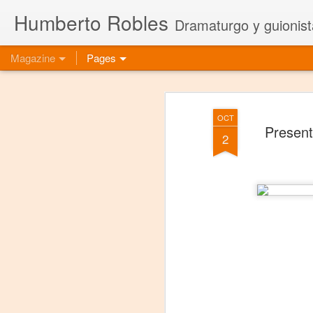
Humberto Robles
Dramaturgo y guionist
Magazine
Pages
OCT
Present
2