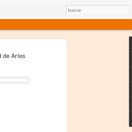
rgo mexicano vivo
d de Artes
sentado en el mundo
s en 34 países (Cuatro continentes)
rgia "Emilio Carballido" 2014.
izaciones de Derechos Humanos.
Medio, Las Nueve Musas
rnacional
vo más representado en el mundo.