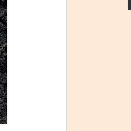
La noche que jamás
AUG
6
existió - Colonia
Sábado 15 de agosto
Biblioteca Rodó
Una obra de Humberto Robles
dirigida por Andrés Leal Bentancur
Con las actuaciones de Fabiana