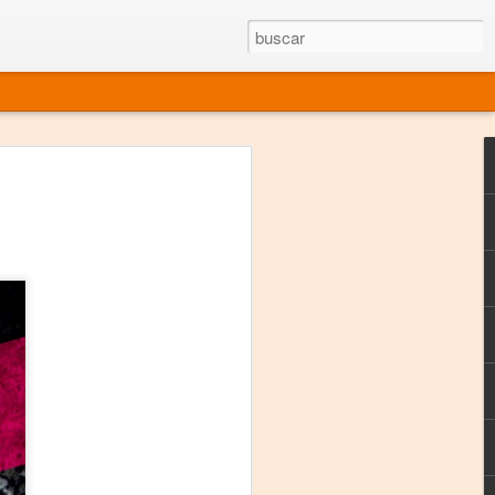
rgo mexicano vivo
sentado en el mundo
s en 34 países (Cuatro continentes)
rgia "Emilio Carballido" 2014.
izaciones de Derechos Humanos.
Medio, Las Nueve Musas
rnacional
vo más representado en el mundo.