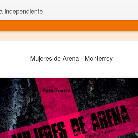
a independiente
El dramatu
JAN
Mujeres de Arena - Monterrey
1
más repre
Montajes y representacione
Premio Nacional de Dramatu
Colabora con varias organ
Ha escrito para Somos el 
y colabora con ArgosIs Inte
El dramaturgo mexicano vi