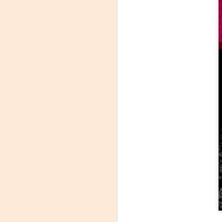
Leonardo y la máquina
AUG
6
de volar - León
Jueves 6, 13, 20 y 27 de agosto
Domingo 9 y 16 de agosto
Con Nicolás León y Hugo
Almanza
A
Dir.