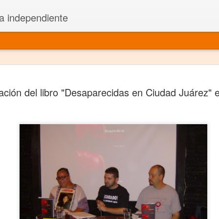
a independiente
El dramatu
JAN
ación del libro "Desaparecidas en Ciudad Juárez" 
1
más repre
Montajes y representacione
Premio Nacional de Dramatu
Colabora con varias organ
Ha escrito para Somos el 
y colabora con ArgosIs Inte
El dramaturgo mexicano vi