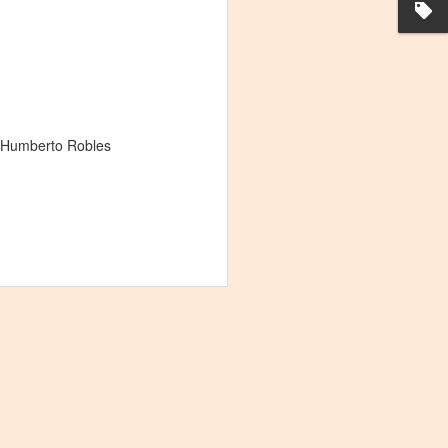
y Humberto Robles
La noche que jamás
AUG
6
existió - Colonia
Sábado 15 de agosto
Biblioteca Rodó
Una obra de Humberto Robles
dirigida por Andrés Leal Bentancur
Con las actuaciones de Fabiana