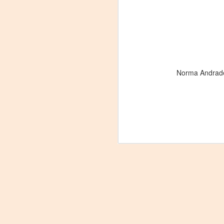
Norma Andrade 
Leonardo y la máquina
AUG
6
de volar - León
Jueves 6, 13, 20 y 27 de agosto
Domingo 9 y 16 de agosto
Con Nicolás León y Hugo
Almanza
A
Dir.