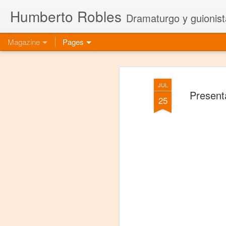
Humberto Robles
Dramaturgo y guionist
Magazine
Pages
JUL
Present
25