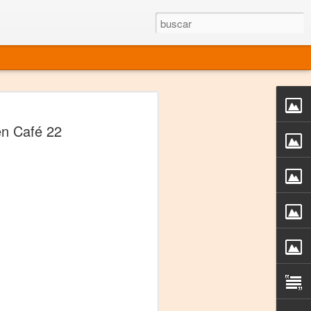
rgo mexicano vivo
en Café 22
sentado en el mundo
s en 34 países (Cuatro continentes)
rgia "Emilio Carballido" 2014.
izaciones de Derechos Humanos.
Medio, Las Nueve Musas
rnacional
vo más representado en el mundo.