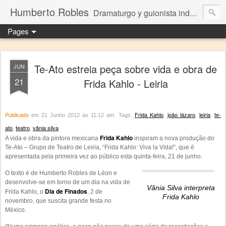
Humberto Robles
Dramaturgo y guionista independiente
Pages
Te-Ato estreia peça sobre vida e obra de
JUN
21
Frida Kahlo - Leiria
Publicado
Frida Kahlo
joão lázaro
leiria
te-
em 21 Junho 2012 às 11:12 am.
Tags:
,
,
,
ato
teatro
vânia silva
,
,
Frida Kahlo
A vida e obra da pintora mexicana
inspiram a nova produção do
Te-Ato – Grupo de Teatro de Leiria, “Frida Kahlo: Viva la Vida!”, que é
apresentada pela primeira vez ao público esta quinta-feira, 21 de junho.
O texto é de Humberto Robles de Léon e
desenvolve-se em torno de um dia na vida de
Vânia Silva interpreta
Dia de Finados
Frida Kahlo, o
, 2 de
Frida Kahlo
novembro, que suscita grande festa no
México.