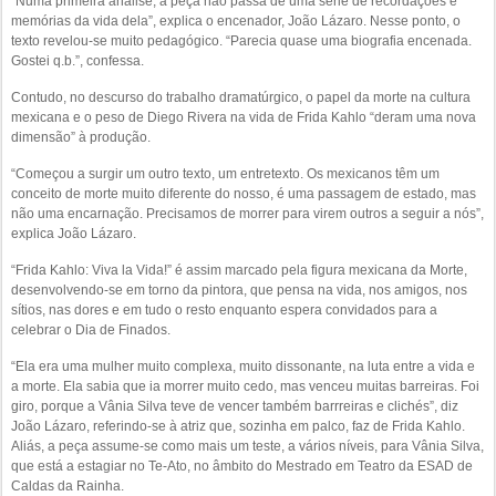
“Numa primeira análise, a peça não passa de uma série de recordações e
memórias da vida dela”, explica o encenador, João Lázaro. Nesse ponto, o
texto revelou-se muito pedagógico. “Parecia quase uma biografia encenada.
Gostei q.b.”, confessa.
Contudo, no descurso do trabalho dramatúrgico, o papel da morte na cultura
mexicana e o peso de Diego Rivera na vida de Frida Kahlo “deram uma nova
dimensão” à produção.
“Começou a surgir um outro texto, um entretexto. Os mexicanos têm um
conceito de morte muito diferente do nosso, é uma passagem de estado, mas
não uma encarnação. Precisamos de morrer para virem outros a seguir a nós”,
explica João Lázaro.
“Frida Kahlo: Viva la Vida!” é assim marcado pela figura mexicana da Morte,
desenvolvendo-se em torno da pintora, que pensa na vida, nos amigos, nos
sítios, nas dores e em tudo o resto enquanto espera convidados para a
celebrar o Dia de Finados.
“Ela era uma mulher muito complexa, muito dissonante, na luta entre a vida e
a morte. Ela sabia que ia morrer muito cedo, mas venceu muitas barreiras. Foi
giro, porque a Vânia Silva teve de vencer também barrreiras e clichés”, diz
João Lázaro, referindo-se à atriz que, sozinha em palco, faz de Frida Kahlo.
Aliás, a peça assume-se como mais um teste, a vários níveis, para Vânia Silva,
que está a estagiar no Te-Ato, no âmbito do Mestrado em Teatro da ESAD de
Caldas da Rainha.