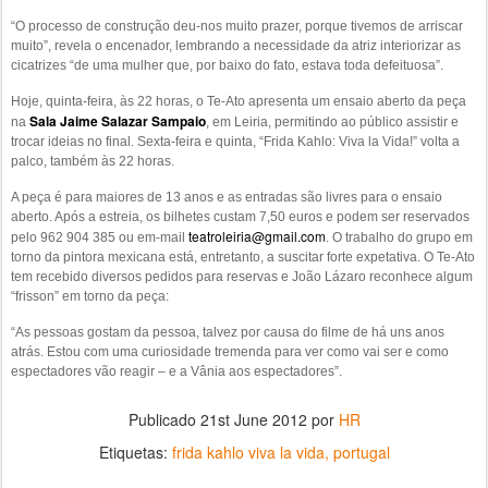
“O processo de construção deu-nos muito prazer, porque tivemos de arriscar
muito”, revela o encenador, lembrando a necessidade da atriz interiorizar as
cicatrizes “de uma mulher que, por baixo do fato, estava toda defeituosa”.
Hoje, quinta-feira, às 22 horas, o Te-Ato apresenta um ensaio aberto da peça
Sala Jaime Salazar Sampaio
na
, em Leiria, permitindo ao público assistir e
trocar ideias no final. Sexta-feira e quinta, “Frida Kahlo: Viva la Vida!” volta a
palco, também às 22 horas.
A peça é para maiores de 13 anos e as entradas são livres para o ensaio
aberto. Após a estreia, os bilhetes custam 7,50 euros e podem ser reservados
teatroleiria@gmail.com
pelo 962 904 385 ou em-mail
. O trabalho do grupo em
torno da pintora mexicana está, entretanto, a suscitar forte expetativa. O Te-Ato
tem recebido diversos pedidos para reservas e João Lázaro reconhece algum
“frisson” em torno da peça:
“As pessoas gostam da pessoa, talvez por causa do filme de há uns anos
atrás. Estou com uma curiosidade tremenda para ver como vai ser e como
espectadores vão reagir – e a Vânia aos espectadores”.
Publicado
21st June 2012
por
HR
Etiquetas:
frida kahlo viva la vida
portugal