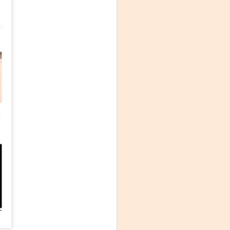
La noche que jamás
AUG
6
existió - Colonia
Sábado 15 de agosto
Biblioteca Rodó
Una obra de Humberto Robles
dirigida por Andrés Leal Bentancur
Con las actuaciones de Fabiana