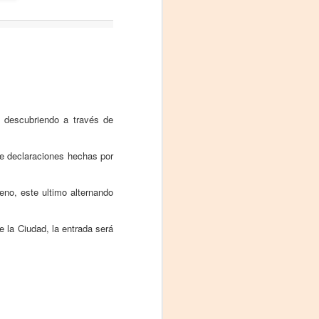
Fine y Laura Barboza
o descubriendo a través de
de declaraciones hechas por
no, este ultimo alternando
 la Ciudad, la entrada será