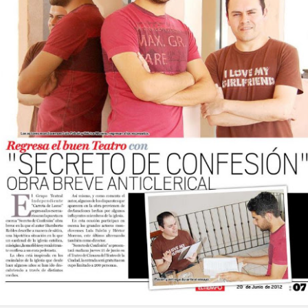
La obra de teatro
Leonardo y la máquina
AUG
AUG
7
6
“MUJERES DE
de volar - León
ARENA” llega a
Jueves 6, 13, 20 y 27 de agosto
Formosa
Domingo 9 y 16 de agosto
El próximo domingo 9 de agosto,
Formosa recibe la obra “Mujeres
Con Nicolás León y Hugo
deArena” representada en 140
Almanza
países, del autor mexicano
Échale la culpa a Hacienda / Tacones Sangrientos -
UG
Humberto Robles.
Dir.
6
Guadalajara