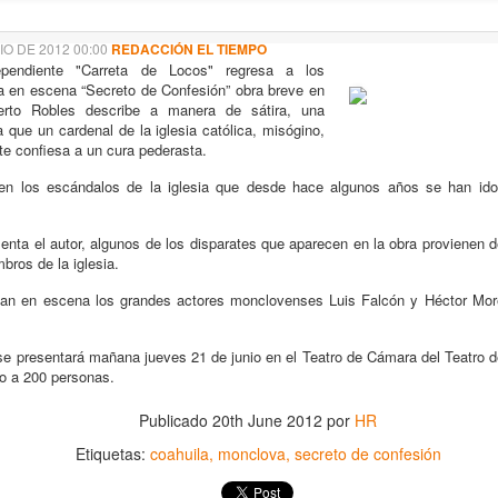
La representación es del grupo
ueves 20 de agosto en Punto Escénico
Javorai Teatro Experimental del
IO DE 2012 00:00
REDACCIÓN EL TIEMPO
Paraguay y la dirección escénica
 de agosto en el Centro Cultural La Escalera
ependiente "Carreta de Locos" regresa a los
es responsabilidad de Nadia
a en escena “Secreto de Confesión” obra breve en
Capdevila.
rto Robles describe a manera de sátira, una
0 de agosto en Kokob
la que un cardenal de la iglesia católica, misógino,
Sinopsis de la obra: “Mujeres de
te confiesa a un cura pederasta.
Sangre en los Tacones)
Arena” es una obra de teatro
testimonial que reúne las voces
 en los escándalos de la iglesia que desde hace algunos años se han id
r.
de madres, hijas y activistas que
Solidaridad con Pueblos Mayas en riesgo de
UG
denuncian los feminicidios
ta el autor, algunos de los disparates que aparecen en la obra provienen 
6
ocurridos en Ciudad Juárez,
hambruna
bros de la iglesia.
México.
AlimentarLaVida
pan en escena los grandes actores monclovenses Luis Falcón y Héctor More
olidaridad con Pueblos Mayas en riesgo de hambruna.
e presentará mañana jueves 21 de junio en el Teatro de Cámara del Teatro de
nvía llamamientos al Estado mexicano para urgir:
do a 200 personas.
 Implementación de un Plan de Emergencia Alimentaria hacia
Publicado
20th June 2012
por
HR
eblos originarios.
Etiquetas:
coahuila
monclova
secreto de confesión
 Intervención del Comité Internacional de la Cruz Roja.
«El teatro sigue siendo una invitación a reflexionar,
UG