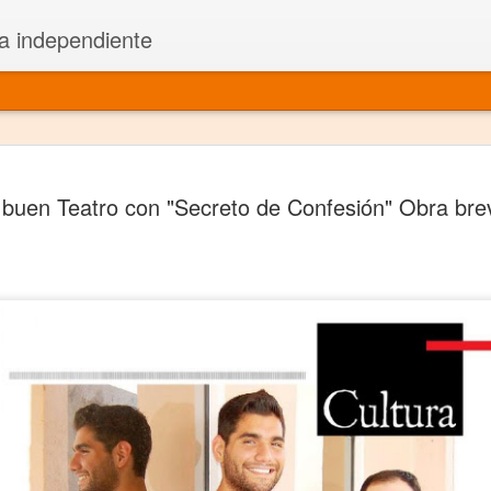
a independiente
El dramatu
JAN
 buen Teatro con "Secreto de Confesión" Obra breve
1
más repre
Montajes y representacione
Premio Nacional de Dramatu
Colabora con varias organ
Ha escrito para Somos el 
y colabora con ArgosIs Inte
El dramaturgo mexicano vi