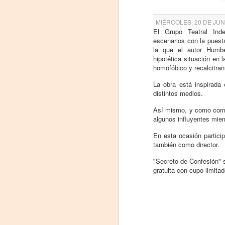
proponemos explorar y revisitar el
J
universo creativo de Frida.
MIÉRCOLES, 20 DE JUN
29
El Grupo Teatral Ind
¿Qué va a pasar en este
escenarios con la puest
encuentro?
la que el autor Humbe
3
hipotética situación en 
Presentación de la obra
homofóbico y recalcitran
(
unipersonal Frida Viva la Vida,
protagonizada por Laura Azcurra,
La obra está inspirada
Di
bajo la dirección de Julia Morgado
distintos medios.
y dramaturgia de Humberto
A
Robles.
Así mismo, y como comen
algunos influyentes miem
#
En esta ocasión partici
también como director.
S
"Secreto de Confesión" s
E
gratuita con cupo limita

pu
📌
A