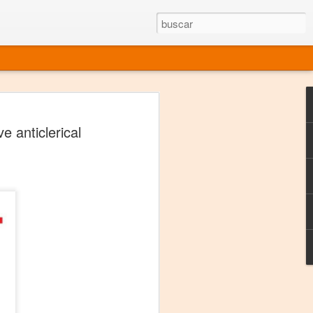
rgo mexicano vivo
 anticlerical
sentado en el mundo
s en 34 países (Cuatro continentes)
rgia "Emilio Carballido" 2014.
izaciones de Derechos Humanos.
Medio, Las Nueve Musas
rnacional
vo más representado en el mundo.