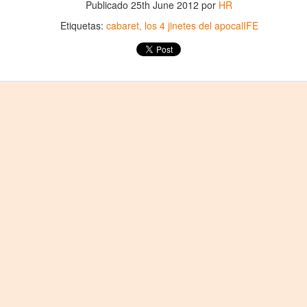
Publicado
25th June 2012
por
HR
2
25 de Julho até dia 2 de agosto
Etiquetas:
cabaret
los 4 jinetes del apocalIFE
line / gratuito
a Frida Kahlo lúcida, intensa e radiante toma o palco para celebrar o
a dos Mortos em uma festa vibrante, repleta da poesia e da
ncestralidade mexicana. Enquanto prepara um jantar para convidados
vivos e mortos — a artista revisita sua trajetória, trazendo à cena
ersonagens marcantes, memórias, paixões e feridas que moldaram
a vida e sua arte.
Frida Viva la Vida - Argentina
UG
2
La increíble actriz 𝗟𝗮𝘂𝗿𝗮 𝗔𝘇𝗰𝘂𝗿𝗿𝗮 se pone en la piel de la
icónica Frida Kahlo en 𝙁𝙍𝙄𝘿𝘼 ¡𝙑𝙞𝙫𝙖 𝙡𝙖 𝙫𝙞𝙙𝙖!, el unipersonal
ás representado en el mundo sobre la artista mexicana, de
𝘂𝗺𝗯𝗲𝗿𝘁𝗼 𝗥𝗼𝗯𝗹𝗲𝘀 y la dirección de 𝗝𝘂𝗹𝗶𝗮 𝗠𝗼𝗿𝗴𝗮𝗱𝗼.
Divorciadas - Monterrey
UG