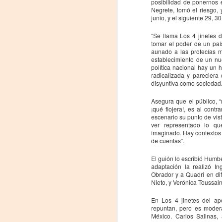
posibilidad de ponernos 
Negrete, tomó el riesgo,
J
junio, y el siguiente 29, 3
29
“Se llama Los 4 jinetes 
tomar el poder de un paí
3
aunado a las profecías 
establecimiento de un nu
política nacional hay un 
(
radicalizada y pareciera
disyuntiva como sociedad.
Di
A
Asegura que el público, “
¡qué flojera!, es al cont
escenario su punto de vist
#
ver representado lo q
imaginado. Hay contextos 
de cuentas”.
S
El guión lo escribió Humbe
E
adaptación la realizó In
Obrador y a Quadri en di

Nieto, y Verónica Toussai
pu
En Los 4 jinetes del ap
repuntan, pero es moder
📌
A
México. Carlos Salinas,