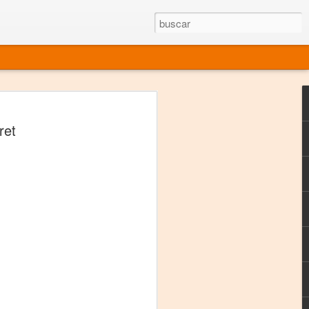
rgo mexicano vivo
ret
sentado en el mundo
s en 34 países (Cuatro continentes)
rgia "Emilio Carballido" 2014.
izaciones de Derechos Humanos.
Medio, Las Nueve Musas
rnacional
vo más representado en el mundo.