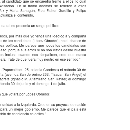
5
encontrarnos, escucharnos»
al candidato que se encuentra frente a ellos, lo cual
visación. En la trama además se refieren a otros
ura Azcurra regresa a Rosario con «Frida, ¡viva la vida!», que se
Fox y Marta Sahagún, Elba Esther Gordillo y Felipe
resentará en el Teatro de Lavardén como parte del ciclo Comentadas.
ctualiza el contenido.
 función dará comienzo a las 19 y, a su término, se desarrollará una
arla que profundizará en la obra y figura de Kahlo. Las entradas son
teatral no presenta un sesgo político:
atuitas, con cupo limitado.
ados, por más que yo tenga una ideología y comparta
os de los candidatos (López Obrador), no di chance de
nta Fe Cultura. En diciembre de 2024, Laura Azcurra llegó al Gran
nea política. Me parece que todos los candidatos son
alón de Plataforma Lavardén convertida en Frida Kahlo.
ra eso, porque sus actos si no son vistos desde nuestra
amos incluso cuando nos simpaticen, creo que nunca
aís. Traté de que fuera muy neutro en ese sentido.”
Para desandar el universo creativo de Frida Kahlo, el
UG
4
ciclo “Comentadas” pasa del Gran Salón al Teatro de
n (Popocatépetl 25, colonia Condesa) el sábado 30 de
Plataforma Lavardén
naria (avenida San Jerónimo 263, Tizapan San Ángel) el
egrete (Ignacio M. Altamirano, San Rafael) el domingo
rá este viernes a las 19, con entrada gratuita, y la presentación de la
sábado 30 de junio y el domingo 1 de julio.
ra teatral "Frida ¡Viva la vida!", unipersonal de Humberto Robles,
rigido por Julia Morgado e interpretado por Laura Azcurra
a que votará por López Obrador:
l Ciudadano. “Hay vidas que no caben en un marco ni se agotan en un
tunidad a la izquierda. Creo en su proyecto de nación
para un mejor gobierno. Me parece que el país está
bro. Vidas que son vendaval, color, refugio y trinchera. Vidas que, aún
bio de conciencia colectiva.”
n el paso de los siglos, nos siguen hablando al oído.
Frida Kahlo Viva la Vida - São Paulo
UG