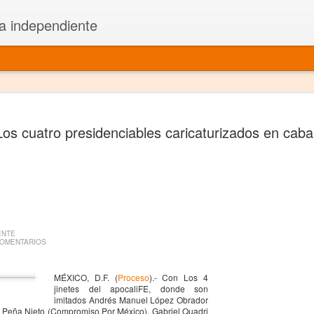
a independiente
El dramatu
JAN
Los cuatro presidenciables caricaturizados en caba
1
más repre
Montajes y representacione
Premio Nacional de Dramatu
Colabora con varias organ
ENTE
Ha escrito para Somos el 
COMENTARIOS
y colabora con ArgosIs Inte
MÉXICO, D.F. (
Proceso
).- Con Los 4
jinetes del apocaliFE, donde son
El dramaturgo mexicano vi
imitados Andrés Manuel López Obrador
e Peña Nieto (Compromiso Por México), Gabriel Quadri