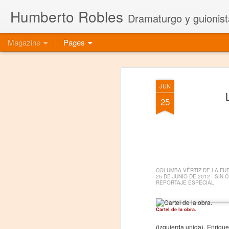
Humberto Robles
Dramaturgo y guionist
Magazine
Pages
JUN
25
COLUMBA VÉRTIZ DE LA FU
25 DE JUNIO DE 2012
·
SIN 
REPORTAJE ESPECIAL
Cartel de la obra.
(izquierda unida), Enriqu