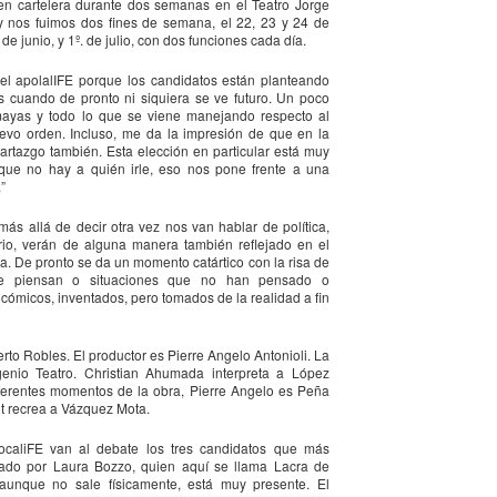
en cartelera durante dos semanas en el Teatro Jorge
proponemos explorar y revisitar el
La representación es del grupo
 y nos fuimos dos fines de semana, el 22, 23 y 24 de
ueves 20 de agosto en Punto Escénico
universo creativo de Frida.
Javorai Teatro Experimental del
0 de junio, y 1º. de julio, con dos funciones cada día.
Paraguay y la dirección escénica
 de agosto en el Centro Cultural La Escalera
¿Qué va a pasar en este
es responsabilidad de Nadia
del apolalIFE porque los candidatos están planteando
encuentro?
s cuando de pronto ni siquiera se ve futuro. Un poco
Capdevila.
0 de agosto en Kokob
mayas y todo lo que se viene manejando respecto al
Presentación de la obra
evo orden. Incluso, me da la impresión de que en la
Sinopsis de la obra: “Mujeres de
hartazgo también. Esta elección en particular está muy
Sangre en los Tacones)
unipersonal Frida Viva la Vida,
Arena” es una obra de teatro
 que no hay a quién irle, eso nos pone frente a una
protagonizada por Laura Azcurra,
testimonial que reúne las voces
”
r.
bajo la dirección de Julia Morgado
de madres, hijas y activistas que
y dramaturgia de Humberto
Solidaridad con Pueblos Mayas en riesgo de
UG
denuncian los feminicidios
más allá de decir otra vez nos van hablar de política,
Robles.
rario, verán de alguna manera también reflejado en el
6
ocurridos en Ciudad Juárez,
hambruna
a. De pronto se da un momento catártico con la risa de
México.
AlimentarLaVida
ue piensan o situaciones que no han pensado o
cómicos, inventados, pero tomados de la realidad a fin
olidaridad con Pueblos Mayas en riesgo de hambruna.
rto Robles. El productor es Pierre Angelo Antonioli. La
nvía llamamientos al Estado mexicano para urgir:
genio Teatro. Christian Ahumada interpreta a López
ferentes momentos de la obra, Pierre Angelo es Peña
 Implementación de un Plan de Emergencia Alimentaria hacia
nt recrea a Vázquez Mota.
eblos originarios.
ocaliFE van al debate los tres candidatos que más
ado por Laura Bozzo, quien aquí se llama Lacra de
 Intervención del Comité Internacional de la Cruz Roja.
«El teatro sigue siendo una invitación a reflexionar,
UG
 aunque no sale físicamente, está muy presente. El