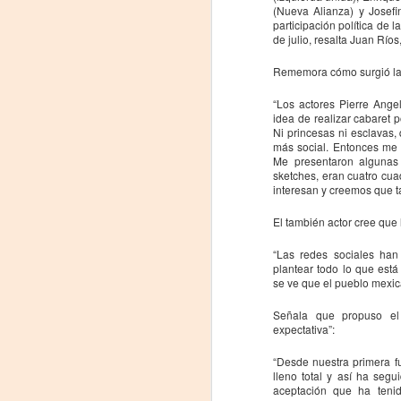
(Nueva Alianza) y Josef
participación política de l
de julio, resalta Juan Ríos
Rememora cómo surgió la
“Los actores Pierre Angel
idea de realizar cabaret p
Ni princesas ni esclavas,
más social. Entonces me 
Me presentaron algunas 
sketches, eran cuatro cua
interesan y creemos que ta
El también actor cree que
Leonardo y la máquina
AUG
6
de volar - León
“Las redes sociales ha
plantear todo lo que est
Jueves 6, 13, 20 y 27 de agosto
se ve que el pueblo mexi
Domingo 9 y 16 de agosto
Señala que propuso el
expectativa”:
Con Nicolás León y Hugo
Almanza
“Desde nuestra primera f
lleno total y así ha seg
A
Dir.
aceptación que ha tenid