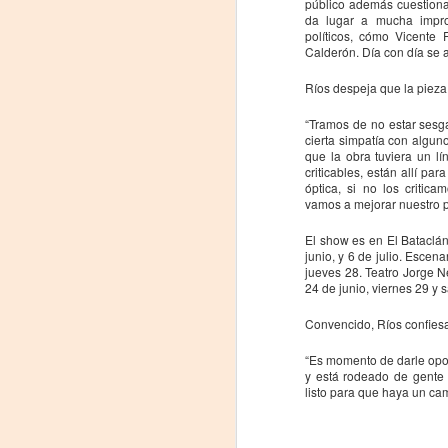
público además cuestiona 
da lugar a mucha impro
La
políticos, cómo Vicente 
p
Calderón. Día con día se a
La
ch
Ríos despeja que la pieza 
gr
“Tramos de no estar sesg
cierta simpatía con algun
Sa
que la obra tuviera un lí
S
criticables, están allí pa
óptica, si no los critic
vamos a mejorar nuestro p
A
El show es en El Bataclá
junio, y 6 de julio. Esce
jueves 28. Teatro Jorge N
Se
24 de junio, viernes 29 y 
ob
di
Convencido, Ríos confies
E
“Es momento de darle opor
y está rodeado de gente 
li
listo para que haya un cam
co
A