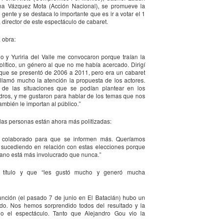
ina Vázquez Mota (Acción Nacional), se promueve la
a gente y se destaca lo importante que es ir a votar el 1
, director de este espectáculo de cabaret.
 obra:
o y Yuriria del Valle me convocaron porque traían la
olítico, un género al que no me había acercado. Dirigí
 que se presentó de 2006 a 2011, pero era un cabaret
llamó mucho la atención la propuesta de los actores.
de las situaciones que se podían plantear en los
dros, y me gustaron para hablar de los temas que nos
mbién le importan al público.”
 las personas están ahora más politizadas:
Frida Viva la Vida -
La obra de teatro
AUG
AUG
6
6
Santa Fe
“MUJERES DE
n colaborado para que se informen más. Queríamos
ARENA” llega a
á sucediendo en relación con estas elecciones porque
Viernes 7 de agosto, 19 h.
cano está más involucrado que nunca.”
Formosa
El universo de Frida Kahlo se
El próximo domingo 9 de agosto,
 título y que “les gustó mucho y generó mucha
apodera del ciclo Comentadas
Formosa recibe la obra “Mujeres
deArena” representada en 140
La calidez del Gran Salón se
unción (el pasado 7 de junio en El Bataclán) hubo un
países, del autor mexicano
muda al Teatinmersivana fecha
uido. Nos hemos sorprendido todos del resultado y la
Échale la culpa a Hacienda / Tacones Sangrientos -
UG
Humberto Robles.
muy especial, donde nos
o el espectáculo. Tanto que Alejandro Gou vio la
6
Guadalajara