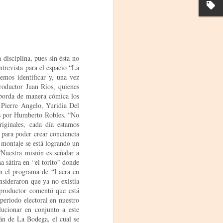
disciplina, pues sin ésta no
trevista para el espacio “La
emos identificar y, una vez
roductor Juan Ríos, quienes
aborda de manera cómica los
r Pierre Angelo, Yuridia Del
tos por Humberto Robles. “No
iginales, cada día estamos
La noche que jamás
AUG
 para poder crear conciencia
6
existió - Colonia
 montaje se está logrando un
Sábado 15 de agosto
“Nuestra misión es señalar a
 sátira en “el torito” donde
Biblioteca Rodó
 en el programa de “Lacra en
sideraron que ya no existía
Una obra de Humberto Robles
l productor comentó que está
dirigida por Andrés Leal Bentancur
 periodo electoral en nuestro
lucionar en conjunto a este
Con las actuaciones de Fabiana
lán de La Bodega, el cual se