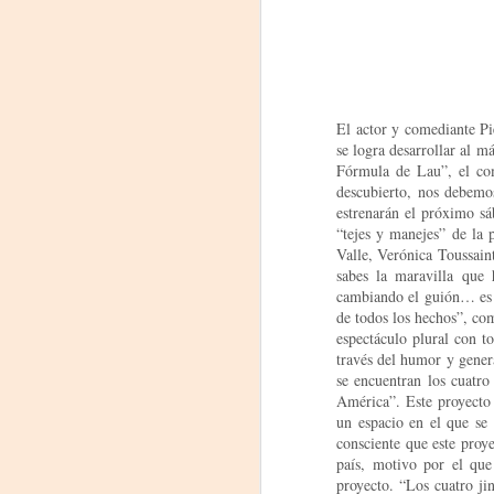
El actor y comediante Pi
se logra desarrollar al 
Fórmula de Lau”, el com
descubierto, nos debemo
estrenarán el próximo sá
“tejes y manejes” de la 
Valle, Verónica Toussain
sabes la maravilla que 
Frida Viva la Vida -
AUG
cambiando el guión… es u
7
Santa Fe
de todos los hechos”, co
Viernes 7 de agosto, 19 h.
espectáculo plural con to
través del humor y gener
El universo de Frida Kahlo se
se encuentran los cuatro
apodera del ciclo Comentadas
América”. Este proyecto 
un espacio en el que se 
La calidez del Gran Salón se
consciente que este proye
muda al Teatinmersivana fecha
país, motivo por el que
A
muy especial, donde nos
proyecto. “Los cuatro ji