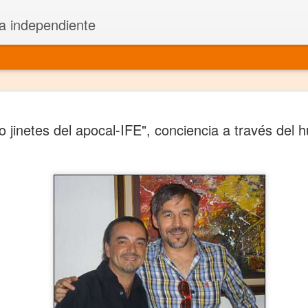
a independiente
El dramatu
JAN
o jinetes del apocal-IFE", conciencia a través del 
1
más repre
Montajes y representacione
Premio Nacional de Dramatu
Colabora con varias organ
Ha escrito para Somos el 
y colabora con ArgosIs Inte
El dramaturgo mexicano vi