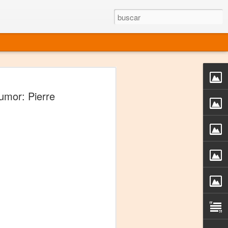
rgo mexicano vivo
humor: Pierre
sentado en el mundo
s en 34 países (Cuatro continentes)
rgia "Emilio Carballido" 2014.
izaciones de Derechos Humanos.
Medio, Las Nueve Musas
rnacional
vo más representado en el mundo.