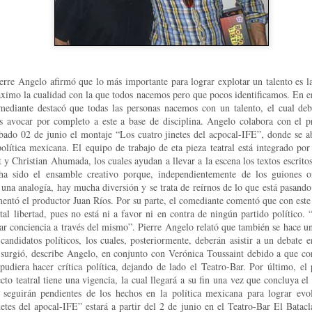
erre Angelo afirmó que lo más importante para lograr explotar un talento es la 
máximo la cualidad con la que todos nacemos pero que pocos identificamos. En en
ediante destacó que todas las personas nacemos con un talento, el cual deb
s avocar por completo a este a base de disciplina. Angelo colabora con el p
bado 02 de junio el montaje “Los cuatro jinetes del acpocal-IFE”, donde se 
política mexicana. El equipo de trabajo de eta pieza teatral está integrado po
t y Christian Ahumada, los cuales ayudan a llevar a la escena los textos escri
ha sido el ensamble creativo porque, independientemente de los guiones or
La obra de teatro
Leonardo y la máquina
AUG
AUG
na analogía, hay mucha diversión y se trata de reírnos de lo que está pasando
7
6
“MUJERES DE
de volar - León
mentó el productor Juan Ríos. Por su parte, el comediante comentó que con este
ARENA” llega a
Jueves 6, 13, 20 y 27 de agosto
tal libertad, pues no está ni a favor ni en contra de ningún partido político. 
Formosa
ar conciencia a través del mismo”. Pierre Angelo relató que también se hace una
Domingo 9 y 16 de agosto
 candidatos políticos, los cuales, posteriormente, deberán asistir a un debate
El próximo domingo 9 de agosto,
surgió, describe Angelo, en conjunto con Verónica Toussaint debido a que con
Formosa recibe la obra “Mujeres
Con Nicolás León y Hugo
pudiera hacer crítica política, dejando de lado el Teatro-Bar. Por último, e
deArena” representada en 140
Almanza
cto teatral tiene una vigencia, la cual llegará a su fin una vez que concluya el
países, del autor mexicano
 seguirán pendientes de los hechos en la política mexicana para lograr evo
Échale la culpa a Hacienda / Tacones Sangrientos -
UG
Humberto Robles.
Dir.
netes del apocal-IFE” estará a partir del 2 de junio en el Teatro-Bar El Batac
6
Guadalajara