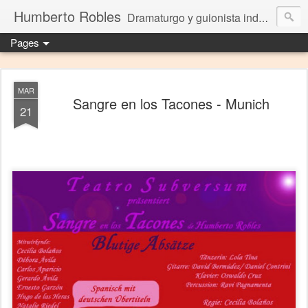
Humberto Robles
Dramaturgo y guionista independiente
Pages
MAR
Sangre en los Tacones - Munich
21