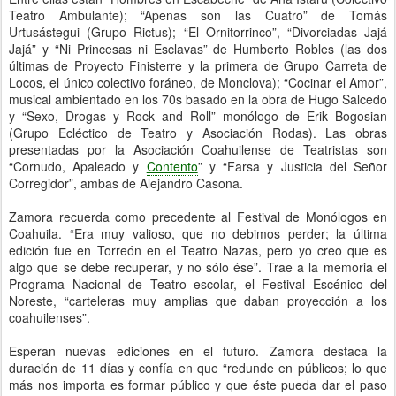
Teatro Ambulante); “Apenas son las Cuatro” de Tomás
Urtusástegui (Grupo Rictus); “El Ornitorrinco”, “Divorciadas Jajá
Jajá” y “Ni Princesas ni Esclavas” de Humberto Robles (las dos
últimas de Proyecto Finisterre y la primera de Grupo Carreta de
Locos, el único colectivo foráneo, de Monclova); “Cocinar el Amor”,
musical ambientado en los 70s basado en la obra de Hugo Salcedo
y “Sexo, Drogas y Rock and Roll” monólogo de Erik Bogosian
(Grupo Ecléctico de Teatro y Asociación Rodas). Las obras
presentadas por la Asociación Coahuilense de Teatristas son
“Cornudo, Apaleado y
Contento
” y “Farsa y Justicia del Señor
Corregidor”, ambas de Alejandro Casona.
Zamora recuerda como precedente al Festival de Monólogos en
Coahuila. “Era muy valioso, que no debimos perder; la última
edición fue en Torreón en el Teatro Nazas, pero yo creo que es
algo que se debe recuperar, y no sólo ése”. Trae a la memoria el
Programa Nacional de Teatro escolar, el Festival Escénico del
Noreste, “carteleras muy amplias que daban proyección a los
coahuilenses”.
Esperan nuevas ediciones en el futuro. Zamora destaca la
duración de 11 días y confía en que “redunde en públicos; lo que
más nos importa es formar público y que éste pueda dar el paso