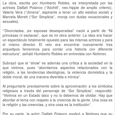
La obra, escrita por Humberto Robles, es interpretada por las
actrices Dalilah Polanco (“Xóchitl”, neo-hippie de amplio criterio),
Valeria Vera (“Jimena”, aspirante a tener un alto estatus social) y
Marcela Morett (“Sor Simplicia”, monja con dudas vocacionales y
sexuales).
“’Divorciadas, ¡ex esposas desesperadas!’ nació a partir de “Ni
princesas ni esclavas”, que es mi obra anterior. La idea era hacer
un espectáculo totalmente opuesto para las mismas actrices y para
el mismo director. El reto era encontrar nuevamente tres
arquetipos femeninos para contar una historia con diferente
estructura”, señaló Humberto Robles en entrevista con Notimex.
Subrayó que el “show” es además una crítica a la sociedad en la
que vivimos, pues “abordamos aspectos relacionados con la
religión, a las tendencias ideológicas, la violencia doméstica y la
doble moral, de una manera divertida e irónica”.
Al preguntarle precisamente sobre la aproximación a los símbolos
religiosos a través del personaje de “Sor Simplicia”, respondió:
“Vivimos en un Estado laico y no lo debemos de olvidar. Hay que
abordar el tema con respeto a la creencia de la gente. Una cosa es
la religión y las creencias, y otra cosa es la institución”.
Por su parte, la actriz Dalilah Polanco explicó a Notimex que su