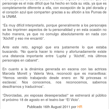
personaje es el más difícil que ha hecho en toda su vida, ya que es
completamente diferente a ella, con excepción de la piel dorada y
el corazón azul que comparten gracias a su afición a los Pumas de
la UNAM.
“Es muy difícil interpretarlo, porque generalmente a los personajes
se les imprimen aspectos de tu personalidad y en esta ocasión no
hubo manera, ya que no comulgo absolutamente en nada con
‘Xóchitl’ y eso me encantó”.
Ante este reto, agregó que era justamente lo que estaba
buscando. “No quería hacer lo mismo y afortunadamente existe
una distancia importante entre ‘Lupita’ y ‘Xóchitl’, mis últimos
personajes en cabaret”.
En cuanto a la dinámica generada en escena con las actrices
Marcela Morett y Valeria Vera, reconoció que es maravillosa:
“Hemos venido trabajando desde enero en ‘Ni princesas ni
esclavas’. Nos conocemos, nos reconocemos, sabemos
descifrarnos y traducirnos”.
“Divorciadas, ¡ex esposas desesperadas!” se estrenará al público
el próximo 18 de agosto en el teatro-bar “El Vicio”.
Publicado
16th August 2011
por
HR