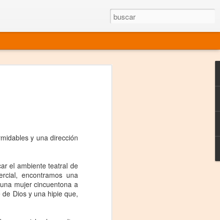
rgo mexicano vivo
sentado en el mundo
s en 34 países (Cuatro continentes)
rgia "Emilio Carballido" 2014.
rmidables y una dirección
izaciones de Derechos Humanos.
ar el ambiente teatral de
Medio, Las Nueve Musas
mercial, encontramos una
a: una mujer cincuentona a
rnacional
 de Dios y una hipie que,
vo más representado en el mundo.