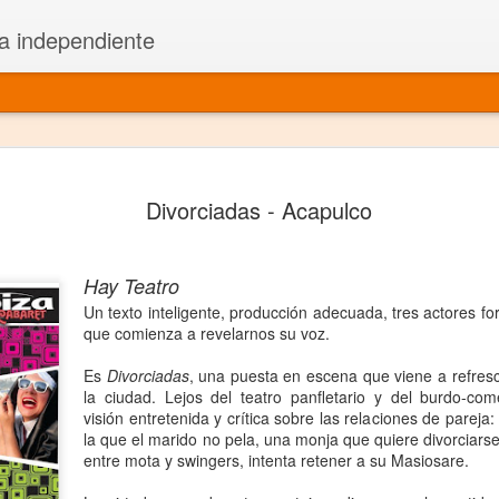
a independiente
El dramatu
JAN
Divorciadas - Acapulco
1
más repre
Montajes y representacione
Hay Teatro
Premio Nacional de Dramatu
Un texto inteligente, producción adecuada, tres actores fo
que comienza a revelarnos su voz.
Colabora con varias organ
Es
Divorciadas
, una puesta en escena que viene a refresc
Ha escrito para Somos el 
la ciudad. Lejos del teatro panfletario y del burdo-co
visión entretenida y crítica sobre las relaciones de parej
y colabora con ArgosIs Inte
la que el marido no pela, una monja que quiere divorciarse
entre mota y swingers, intenta retener a su Masiosare.
El dramaturgo mexicano vi