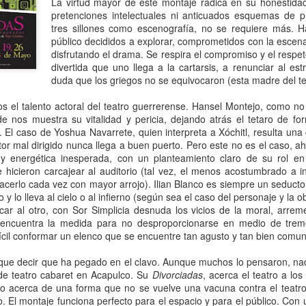
La virtud mayor de este montaje radica en su honestidad
pretenciones intelectuales ni anticuados esquemas de pr
tres sillones como escenografía, no se requiere más. Ha
público decididos a explorar, comprometidos con la escena
disfrutando el drama. Se respira el compromiso y el respet
divertida que uno llega a la cartarsis, a renunciar al est
duda que los griegos no se equivocaron (esta madre del tea
 el talento actoral del teatro guerrerense. Hansel Montejo, como no 
e nos muestra su vitalidad y pericia, dejando atrás el tetaro de f
. El caso de Yoshua Navarrete, quien interpreta a Xóchitl, resulta una
or mal dirigido nunca llega a buen puerto. Pero este no es el caso, 
 y energética inesperada, con un planteamiento claro de su rol en
hicieron carcajear al auditorio (tal vez, el menos acostumbrado a in
Frida Viva la Vida -
La obra de teatro
AUG
AUG
cerlo cada vez con mayor arrojo). Ilian Blanco es siempre un seductor
6
6
Santa Fe
“MUJERES DE
y lo lleva al cielo o al infierno (según sea el caso del personaje y la 
ARENA” llega a
Viernes 7 de agosto, 19 h.
ar al otro, con Sor Simplicia desnuda los vicios de la moral, arreme
Formosa
 encuentra la medida para no desproporcionarse en medio de trem
El universo de Frida Kahlo se
difícil conformar un elenco que se encuentre tan agusto y tan bien comu
El próximo domingo 9 de agosto,
apodera del ciclo Comentadas
Formosa recibe la obra “Mujeres
ue decir que ha pegado en el clavo. Aunque muchos lo pensaron, na
deArena” representada en 140
La calidez del Gran Salón se
de teatro cabaret en Acapulco. Su
Divorciadas
, acerca el teatro a lo
países, del autor mexicano
muda al Teatinmersivana fecha
 lo acerca de una forma que no se vuelve una vacuna contra el teatro
Échale la culpa a Hacienda / Tacones Sangrientos -
UG
Humberto Robles.
muy especial, donde nos
 El montaje funciona perfecto para el espacio y para el público. Con 
6
Guadalajara