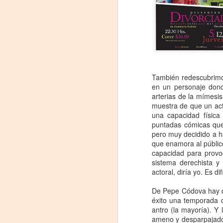
También redescubrimos
en un personaje dond
arterias de la mímesis
muestra de que un act
una capacidad física
puntadas cómicas que 
Leonardo y la máquina
AUG
pero muy decidido a ha
6
de volar - León
que enamora al público 
Jueves 6, 13, 20 y 27 de agosto
capacidad para provoc
sistema derechista y
Domingo 9 y 16 de agosto
actoral, diría yo. Es 
Con Nicolás León y Hugo
De Pepe Códova hay q
Almanza
éxito una temporada 
antro (la mayoría). Y
A
Dir.
ameno y desparpajado.