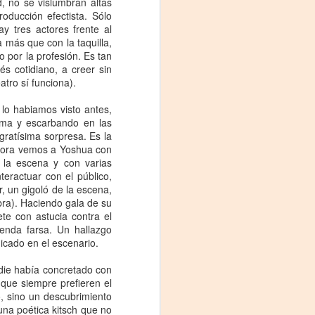
, no se vislumbran altas
oducción efectista. Sólo
y tres actores frente al
 más que con la taquilla,
o por la profesión. Es tan
rés cotidiano, a creer sin
tro sí funciona).
lo habiamos visto antes,
orma y escarbando en las
 gratísima sorpresa. Es la
ahora vemos a Yoshua con
 la escena y con varias
teractuar con el público,
La noche que jamás
AUG
, un gigoló de la escena,
6
existió - Colonia
obra). Haciendo gala de su
Sábado 15 de agosto
te con astucia contra el
enda farsa. Un hallazgo
Biblioteca Rodó
nicado en el escenario.
Una obra de Humberto Robles
die había concretado con
dirigida por Andrés Leal Bentancur
s que siempre prefieren el
, sino un descubrimiento
Con las actuaciones de Fabiana
una poética kitsch que no