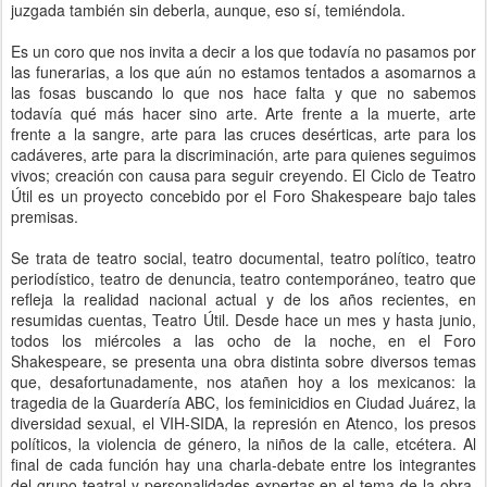
juzgada también sin deberla, aunque, eso sí, temiéndola.
Es un coro que nos invita a decir a los que todavía no pasamos por
las funerarias, a los que aún no estamos tentados a asomarnos a
las fosas buscando lo que nos hace falta y que no sabemos
todavía qué más hacer sino arte. Arte frente a la muerte, arte
frente a la sangre, arte para las cruces desérticas, arte para los
cadáveres, arte para la discriminación, arte para quienes seguimos
vivos; creación con causa para seguir creyendo. El Ciclo de Teatro
Útil es un proyecto concebido por el Foro Shakespeare bajo tales
premisas.
Se trata de teatro social, teatro documental, teatro político, teatro
periodístico, teatro de denuncia, teatro contemporáneo, teatro que
refleja la realidad nacional actual y de los años recientes, en
resumidas cuentas, Teatro Útil. Desde hace un mes y hasta junio,
todos los miércoles a las ocho de la noche, en el Foro
Shakespeare, se presenta una obra distinta sobre diversos temas
que, desafortunadamente, nos atañen hoy a los mexicanos: la
tragedia de la Guardería ABC, los feminicidios en Ciudad Juárez, la
diversidad sexual, el VIH-SIDA, la represión en Atenco, los presos
políticos, la violencia de género, la niños de la calle, etcétera. Al
final de cada función hay una charla-debate entre los integrantes
del grupo teatral y personalidades expertas en el tema de la obra,