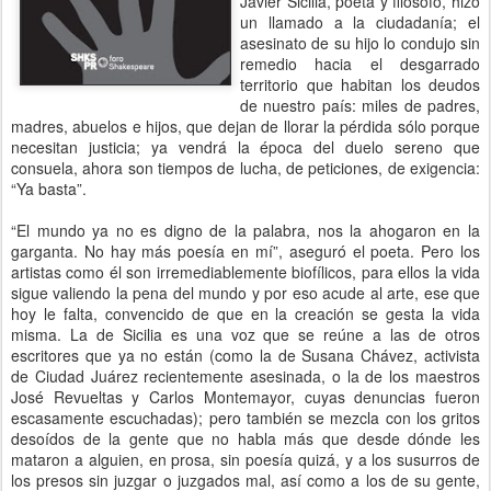
Javier Sicilia, poeta y filósofo, hizo
un llamado a la ciudadanía; el
asesinato de su hijo lo condujo sin
remedio hacia el desgarrado
territorio que habitan los deudos
de nuestro país: miles de padres,
madres, abuelos e hijos, que dejan de llorar la pérdida sólo porque
necesitan justicia; ya vendrá la época del duelo sereno que
consuela, ahora son tiempos de lucha, de peticiones, de exigencia:
“Ya basta”.
“El mundo ya no es digno de la palabra, nos la ahogaron en la
garganta. No hay más poesía en mí”, aseguró el poeta. Pero los
artistas como él son irremediablemente biofílicos, para ellos la vida
sigue valiendo la pena del mundo y por eso acude al arte, ese que
hoy le falta, convencido de que en la creación se gesta la vida
misma. La de Sicilia es una voz que se reúne a las de otros
escritores que ya no están (como la de Susana Chávez, activista
de Ciudad Juárez recientemente asesinada, o la de los maestros
José Revueltas y Carlos Montemayor, cuyas denuncias fueron
escasamente escuchadas); pero también se mezcla con los gritos
desoídos de la gente que no habla más que desde dónde les
mataron a alguien, en prosa, sin poesía quizá, y a los susurros de
los presos sin juzgar o juzgados mal, así como a los de su gente,