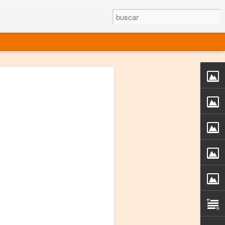
rgo mexicano vivo
sentado en el mundo
s en 34 países (Cuatro continentes)
rgia "Emilio Carballido" 2014.
izaciones de Derechos Humanos.
Medio, Las Nueve Musas
rnacional
vo más representado en el mundo.