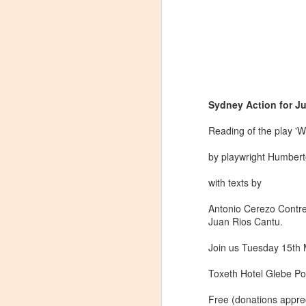
Sydney Action for J
Reading of the play '
by playwright Humber
"MUJERES DE
AUG
with texts by
8
ARENA" LLEGA A
FORMOSA CON UNA
Antonio Cerezo Contre
PROPUESTA DE
Juan Rios Cantu.
TEATRO
Join us Tuesday 15th
TESTIMONIAL Y
DENUNCIA
Toxeth Hotel Glebe Po
La reconocida obra del dramaturgo
A
mexicano Humberto Robles
Free (donations appre