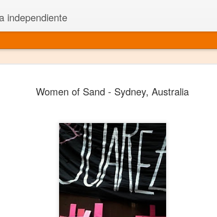
a independiente
El dramatu
JAN
Women of Sand - Sydney, Australia
1
más repre
Montajes y representacione
Premio Nacional de Dramatu
Colabora con varias organ
Ha escrito para Somos el 
y colabora con ArgosIs Inte
El dramaturgo mexicano vi