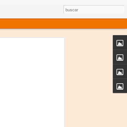
rgo mexicano vivo
sentado en el mundo
s en 34 países (Cuatro continentes)
rgia "Emilio Carballido" 2014.
izaciones de Derechos Humanos.
Medio, Las Nueve Musas
rnacional
vo más representado en el mundo.