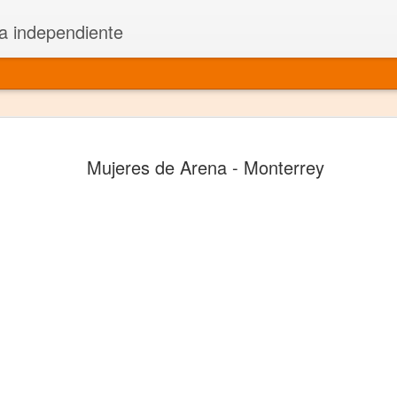
a independiente
El dramatu
JAN
Mujeres de Arena - Monterrey
1
más repre
Montajes y representacione
Premio Nacional de Dramatu
Colabora con varias organ
Ha escrito para Somos el 
y colabora con ArgosIs Inte
El dramaturgo mexicano vi